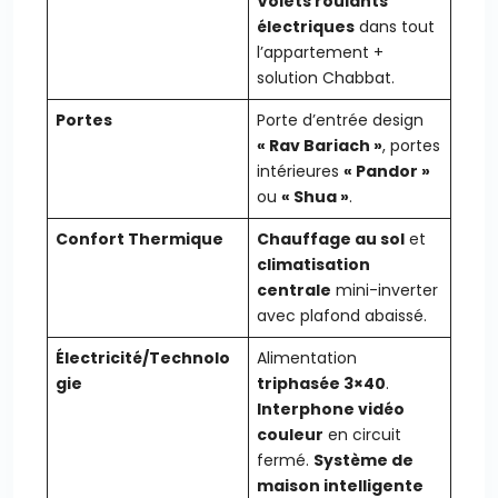
Volets roulants
électriques
dans tout
l’appartement +
solution Chabbat.
Portes
Porte d’entrée design
« Rav Bariach »
, portes
intérieures
« Pandor »
ou
« Shua »
.
Confort Thermique
Chauffage au sol
et
climatisation
centrale
mini-inverter
avec plafond abaissé.
Électricité/Technolo
Alimentation
gie
triphasée 3×40
.
Interphone vidéo
couleur
en circuit
fermé.
Système de
maison intelligente