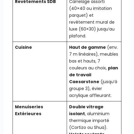
Revêtements SDB
Carrelage assorti
(40×40 ou imitation
parquet) et
revêtement mural de
luxe (60×30) jusqu’au
plafond.
Cuisine
Haut de gamme
(env.
7 m linéaires), meubles
bas et hauts, 7
couleurs au choix,
plan
de travail
Caesarstone
(jusqu’à
groupe 3), évier
acrylique affleurant.
Menuiseries
Double vitrage
Extérieures
isolant
, aluminium
thermique importé
(Cortizo ou Shua).