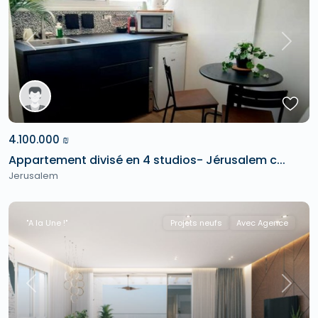
Previous
Next
4.100.000 ₪
Appartement divisé en 4 studios- Jérusalem c...
Jerusalem
"A la Une !"
Projets neufs
Avec Agence
Previous
Next