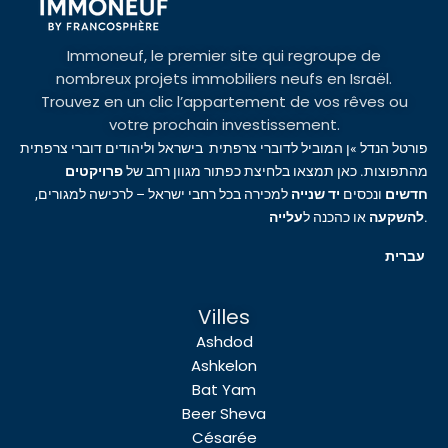
Immoneuf, le premier site qui regroupe de
nombreux projets immobiliers neufs en Israël.
Trouvez en un clic l’appartement de vos rêves ou
votre prochain investissement.
פורטל הנדל »ן המוביל לדוברי צרפתית בישראל וליהודים דוברי צרפתית
מהתפוצות. כאן תמצאו בלחיצת כפתור מגוון רחב של
פרויקטים
חדשים
ונכסים
יד שנייה
למכירה בכל רחבי ישראל – לרכישה למגורים,
עלייה
או כהכנה ל
להשקעה
.
עברית
Villes
Ashdod
Ashkelon
Bat Yam
Beer Sheva
Césarée