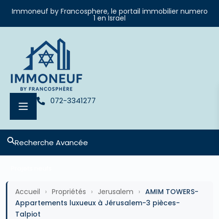
Immoneuf by Francosphere, le portail immobilier numero
1 en Israel
072-3341277
Recherche Avancée
Projets neufs
Accueil
›
Propriétés
›
Jerusalem
›
AMIM TOWERS-
Appartements luxueux à Jérusalem-3 pièces-
Talpiot