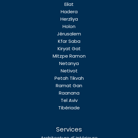
Eilat
Hadera
Herzliya
Holon
Jérusalem
Kfar Saba
Kiryat Gat
Mitzpe Ramon
Netanya
Netivot
Petah Tikvah
Ramat Gan
Raanana
Tel Aviv
Tibériade
Services
Architecture d’ intérieure