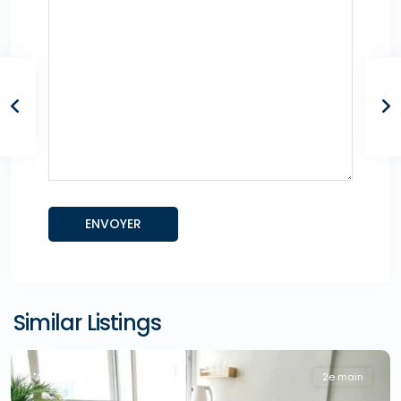
Similar Listings
"A la Une !"
2e main