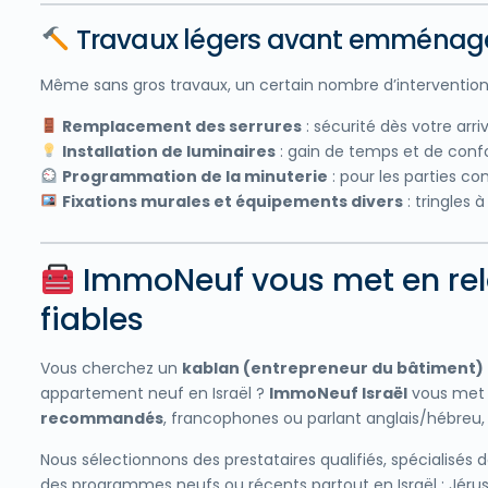
Travaux légers avant emménageme
Même sans gros travaux, un certain nombre d’interventions 
Remplacement des serrures
: sécurité dès votre arri
Installation de luminaires
: gain de temps et de conf
Programmation de la minuterie
: pour les parties c
Fixations murales et équipements divers
: tringles 
ImmoNeuf vous met en rela
fiables
Vous cherchez un
kablan (entrepreneur du bâtiment)
appartement neuf en Israël ?
ImmoNeuf Israël
vous met 
recommandés
, francophones ou parlant anglais/hébreu, 
Nous sélectionnons des prestataires qualifiés, spécialisés d
des programmes neufs ou récents partout en Israël : Jérusa