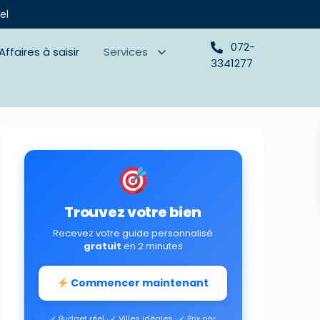
el
072-
Affaires à saisir
Services
3341277
Trouvez votre bien
Recevez votre guide personnalisé
gratuit
en 2 minutes
Commencer maintenant
✓ Budget réel · ✓ Villes idéales · ✓ Prix par