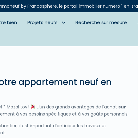
mmoneuf by Francosphere, le portail immobilier numero 1 en Isra
tre bien
Projets neufs
Recherche sur mesure
 votre appartement neuf en
 ? Mazal tov !
L’un des grands avantages de l’achat
sur
logement à vos besoins spécifiques et à vos goûts personnels.
hantier, il est important d’anticiper les travaux et
nt.