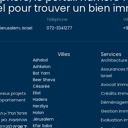
l pour trouver un bien imm
Téléphone
W
Jerusalem, Israel
072-3341277
+9
Villes
Services
Ashdod
Architecture 
Ashkelon
Assurances 
Bat Yam
Israel
Beer Sheva
Avocat Immob
Césarée
Eilat
reux projets
Crédits immob
Hadera
l’appartement
Déménageme
Herzliya
Gestion immo
Holon
פורטל הנדל »ן ה
Jérusalem
Evaluation i
מהתפוצות. כאן ת
Kfar Saba
יד שנייה
למכירה,