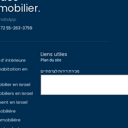
obilier.
hatsApp
72 55-263-3759
Liens utiles
d’ intérieure
Plan du site
habitation en
מכירת דירות לצרפתיים
ilier en Israel
iliers en Israel
nt en Israel
bilière
mmobilière