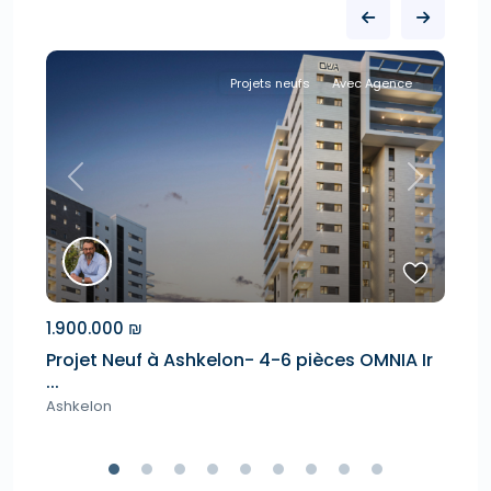
Projets neufs
Avec Agence
Next
Previous
Next
1.900.000 ₪
1.
i
Projet Neuf à Ashkelon- 4-6 pièces OMNIA Ir
Pr
...
As
Ashkelon