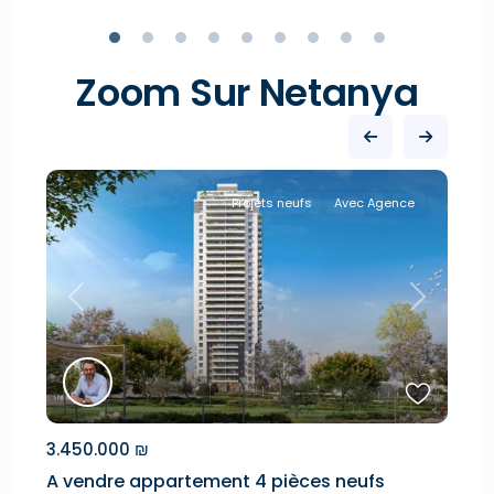
Zoom Sur Netanya
Projets neufs
Avec Agence
Next
Previous
Next
3.450.000 ₪
6.
am
A vendre appartement 4 pièces neufs
A 