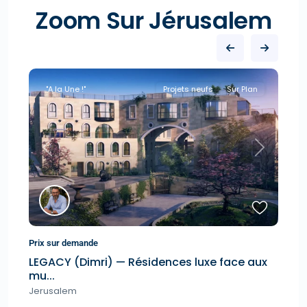
Zoom Sur Jérusalem
"A la Une !"
Projets neufs
Sur Plan
Next
Previous
Next
5.
Prix sur demande
LEGACY (Dimri) — Résidences luxe face aux
AM
mu...
neu
Jerusalem
Je