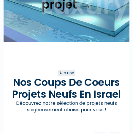
Luxury
projet →
A la une
Nos Coups De Coeurs
Projets Neufs En Israel
Découvrez notre sélection de projets neufs
soigneusement choisis pour vous !