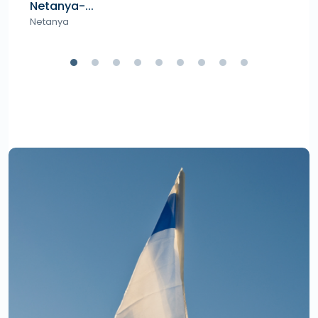
Netanya-...
Sav
Netanya
Ne