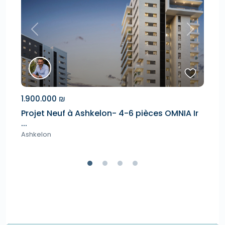
Next
Previous
Next
1.900.000 ₪
1.
Projet Neuf à Ashkelon- 4-6 pièces OMNIA Ir
Pr
...
As
Ashkelon