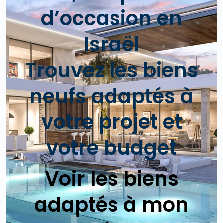
d’occasion en
Israël
Trouvez les biens
neufs adaptés à
votre projet et
votre budget
Voir les biens
adaptés à mon