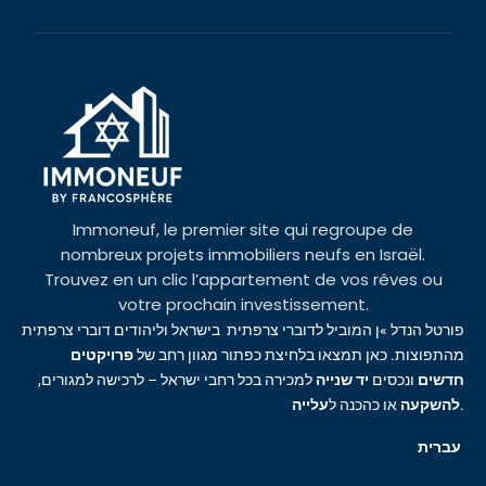
Immoneuf, le premier site qui regroupe de
nombreux projets immobiliers neufs en Israël.
Trouvez en un clic l’appartement de vos rêves ou
votre prochain investissement.
פורטל הנדל »ן המוביל לדוברי צרפתית בישראל וליהודים דוברי צרפתית
מהתפוצות. כאן תמצאו בלחיצת כפתור מגוון רחב של
פרויקטים
חדשים
ונכסים
יד שנייה
למכירה בכל רחבי ישראל – לרכישה למגורים,
עלייה
או כהכנה ל
להשקעה
.
עברית