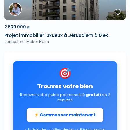
2.630.000 ₪
Projet immobilier luxueux à Jérusalem à Mek...
Jerusalem
,
Mekor Haim
Trouvez votre bien
Recevez votre guide personnalisé
gratuit
en 2
minutes
Commencer maintenant
✓ Budget réel · ✓ Villes idéales · ✓ Prix par quartier