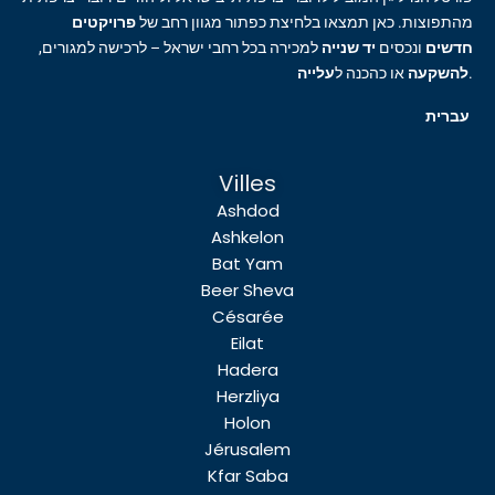
מהתפוצות. כאן תמצאו בלחיצת כפתור מגוון רחב של
פרויקטים
חדשים
ונכסים
יד שנייה
למכירה בכל רחבי ישראל – לרכישה למגורים,
עלייה
או כהכנה ל
להשקעה
.
עברית
Villes
Ashdod
Ashkelon
Bat Yam
Beer Sheva
Césarée
Eilat
Hadera
Herzliya
Holon
Jérusalem
Kfar Saba