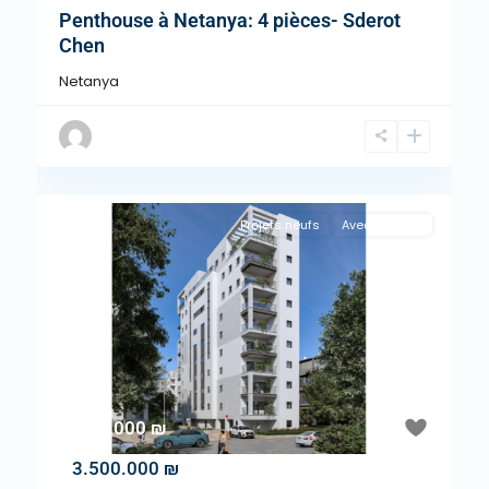
Penthouse à Netanya: 4 pièces- Sderot
Chen
Netanya
Projets neufs
Avec Agence
"A la Une !"
Previous
Next
3.500.000 ₪
3.500.000 ₪