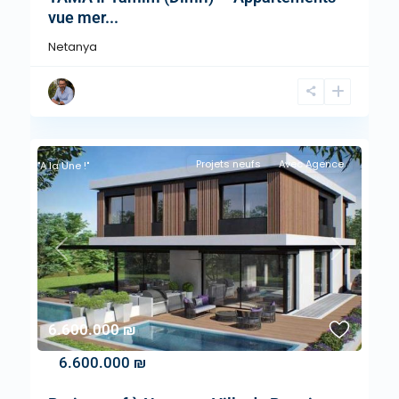
vue mer...
Netanya
Projets neufs
Avec Agence
"A la Une !"
Previous
Next
6.600.000 ₪
6.600.000 ₪