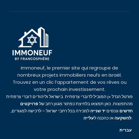
Immoneuf, le premier site qui regroupe de
nombreux projets immobiliers neufs en Israël.
Trouvez en un clic l’appartement de vos rêves ou
votre prochain investissement.
פורטל הנדל »ן המוביל לדוברי צרפתית בישראל וליהודים דוברי צרפתית
מהתפוצות. כאן תמצאו בלחיצת כפתור מגוון רחב של
פרויקטים
חדשים
ונכסים
יד שנייה
למכירה בכל רחבי ישראל – לרכישה למגורים,
עלייה
או כהכנה ל
להשקעה
.
עברית