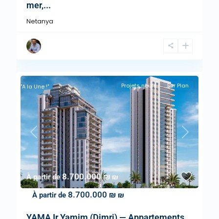
mer,...
Netanya
Projets neufs
Sur Plan
"A la Une !"
Previous
Next
8.700.000 ₪
À partir de
₪
8.700.000 ₪
À partir de
₪
YAMA Ir Yamim (Dimri) — Appartements