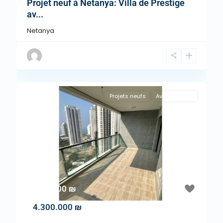
Projet neuf à Netanya: Villa de Prestige
av...
Netanya
Projets neufs
Avec Agence
"A la Une !"
Previous
Next
4.300.000 ₪
4.300.000 ₪