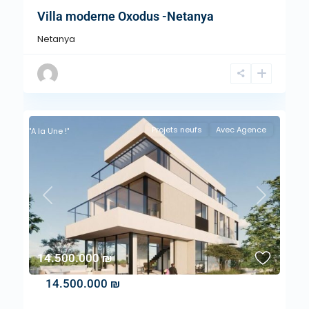
Villa moderne Oxodus -Netanya
Netanya
Projets neufs
Avec Agence
"A la Une !"
Previous
Next
14.500.000 ₪
14.500.000 ₪