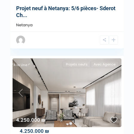
Projet neuf à Netanya: 5/6 pièces- Sderot
Ch...
Netanya
Projets neufs
Avec Agence
"A la Une !"
Previous
Next
4.250.000 ₪
4.250.000 ₪