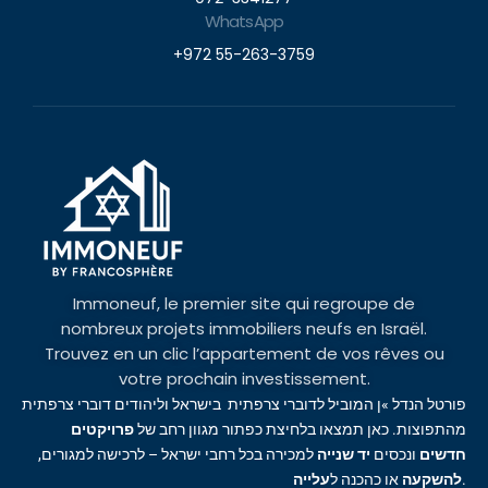
WhatsApp
+972 55-263-3759
Immoneuf, le premier site qui regroupe de
nombreux projets immobiliers neufs en Israël.
Trouvez en un clic l’appartement de vos rêves ou
votre prochain investissement.
פורטל הנדל »ן המוביל לדוברי צרפתית בישראל וליהודים דוברי צרפתית
מהתפוצות. כאן תמצאו בלחיצת כפתור מגוון רחב של
פרויקטים
חדשים
ונכסים
יד שנייה
למכירה בכל רחבי ישראל – לרכישה למגורים,
עלייה
או כהכנה ל
להשקעה
.