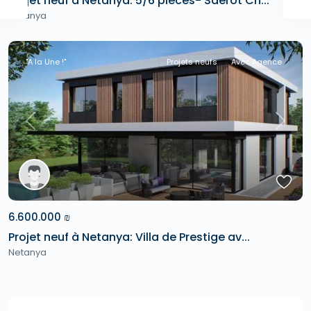
Projet neuf à Netanya: 5/6 pièces- Sderot Ch...
Netanya
"A la Une !"
Projets neufs
Avec Agence
Previous
Next
6.600.000 ₪
Projet neuf à Netanya: Villa de Prestige av...
Netanya