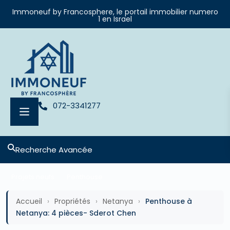
Immoneuf by Francosphere, le portail immobilier numero
1 en Israel
072-3341277
Recherche Avancée
Projets neufs
Penthouse
Accueil
›
Propriétés
›
Netanya
›
Penthouse à
Netanya: 4 pièces- Sderot Chen