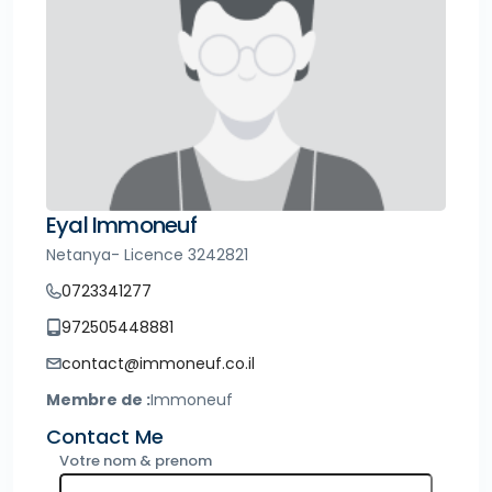
Eyal Immoneuf
Netanya- Licence 3242821
0723341277
972505448881
contact@immoneuf.co.il
Membre de :
Immoneuf
Contact Me
Votre nom & prenom