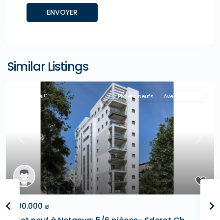
Similar Listings
"A la Une !"
Projets neufs
Avec Agence
Previous
Next
3.500.000 ₪