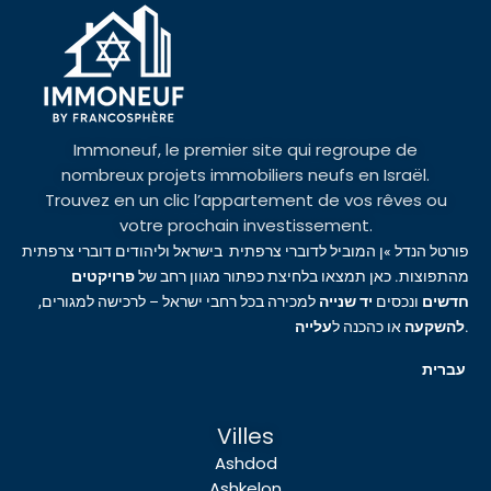
Immoneuf, le premier site qui regroupe de
nombreux projets immobiliers neufs en Israël.
Trouvez en un clic l’appartement de vos rêves ou
votre prochain investissement.
פורטל הנדל »ן המוביל לדוברי צרפתית בישראל וליהודים דוברי צרפתית
מהתפוצות. כאן תמצאו בלחיצת כפתור מגוון רחב של
פרויקטים
חדשים
ונכסים
יד שנייה
למכירה בכל רחבי ישראל – לרכישה למגורים,
עלייה
או כהכנה ל
להשקעה
.
עברית
Villes
Ashdod
Ashkelon