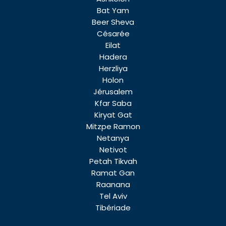
Bat Yam
Beer Sheva
Césarée
Eilat
Hadera
Herzliya
Holon
Jérusalem
Kfar Saba
Kiryat Gat
Mitzpe Ramon
Netanya
Netivot
Petah Tikvah
Ramat Gan
Raanana
Tel Aviv
Tibériade