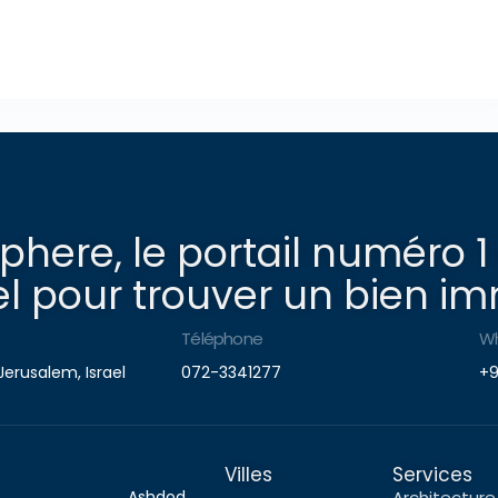
here, le portail numéro 1
l pour trouver un bien imm
Téléphone
W
Jerusalem, Israel
072-3341277
+9
Villes
Services
Ashdod
Architecture 