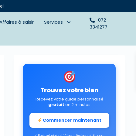
el
072-
Affaires à saisir
Services
3341277
Trouvez votre bien
Recevez votre guide personnalisé
gratuit
en 2 minutes
Commencer maintenant
✓ Budget réel · ✓ Villes idéales · ✓ Prix par