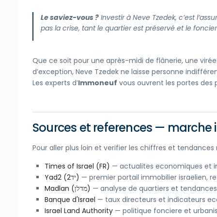
Le saviez-vous ?
Investir à Neve Tzedek, c’est l’as
pas la crise, tant le quartier est préservé et le foncier
Que ce soit pour une après-midi de flânerie, une virée
d’exception, Neve Tzedek ne laisse personne indiffére
Les experts d’
Immoneuf
vous ouvrent les portes des p
Sources et references — marche i
Pour aller plus loin et verifier les chiffres et tendance
Times of Israel (FR)
— actualites economiques et im
Yad2 (יד2)
— premier portail immobilier israelien, 
Madlan (מדלן)
— analyse de quartiers et tendances 
Banque d'Israel
— taux directeurs et indicateurs 
Israel Land Authority
— politique fonciere et urban