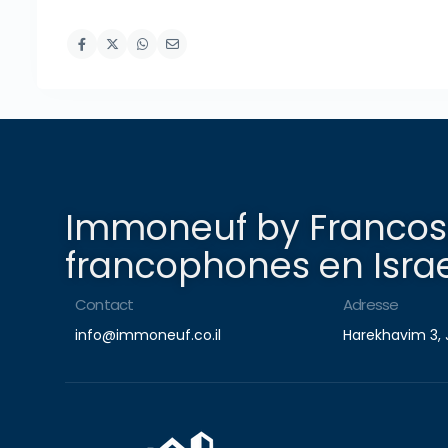
Immoneuf by Francosp
francophones en Israe
Contact
Adresse
info@immoneuf.co.il
Harekhavim 3, 