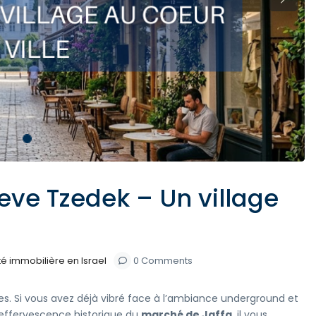
Next
Neve Tzedek – Un village
té immobilière en Israel
0 Comments
es. Si vous avez déjà vibré face à l’ambiance underground et
’effervescence historique du
marché de Jaffa
, il vous