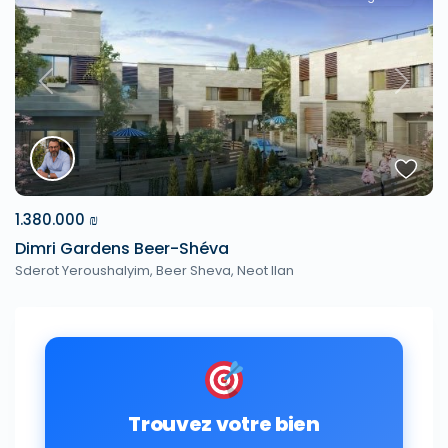
Previous
Next
1.380.000 ₪
Dimri Gardens Beer-Shéva
Sderot Yeroushalyim,
Beer Sheva
,
Neot Ilan
Trouvez votre bien