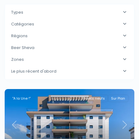
Types
Catégories
Régions
Beer Sheva
Zones
Le plus récent d'abord
"A la Une !"
Projets neufs
Sur Plan
Previous
Next