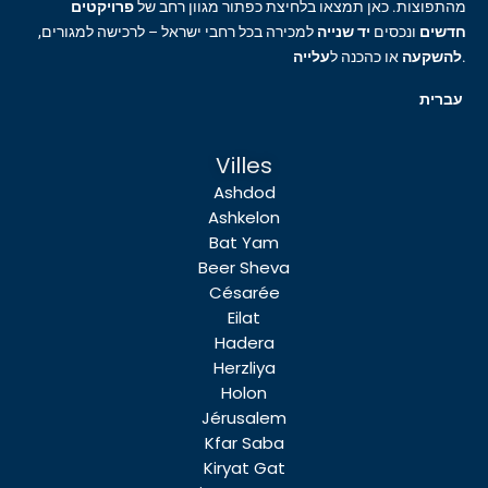
מהתפוצות. כאן תמצאו בלחיצת כפתור מגוון רחב של
פרויקטים
חדשים
ונכסים
יד שנייה
למכירה בכל רחבי ישראל – לרכישה למגורים,
עלייה
או כהכנה ל
להשקעה
.
עברית
Villes
Ashdod
Ashkelon
Bat Yam
Beer Sheva
Césarée
Eilat
Hadera
Herzliya
Holon
Jérusalem
Kfar Saba
Kiryat Gat