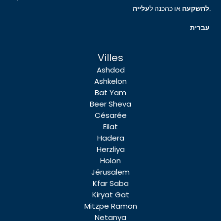
עלייה
או כהכנה ל
להשקעה
.
עברית
Villes
Ashdod
Ashkelon
Bat Yam
Beer Sheva
Césarée
Eilat
Hadera
Herzliya
Holon
Jérusalem
Kfar Saba
Kiryat Gat
Mitzpe Ramon
Netanya