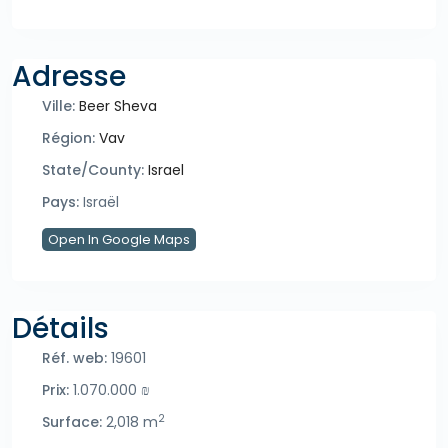
Adresse
Ville:
Beer Sheva
Région:
Vav
State/County:
Israel
Pays:
Israël
Open In Google Maps
Détails
Réf. web:
19601
Prix:
1.070.000 ₪
2
Surface:
2,018 m