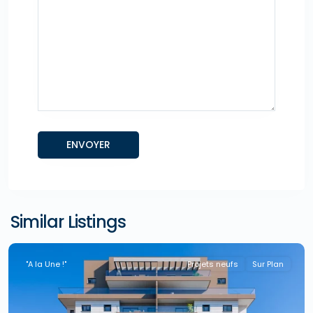
Similar Listings
"A la Une !"
Projets neufs
Sur Plan