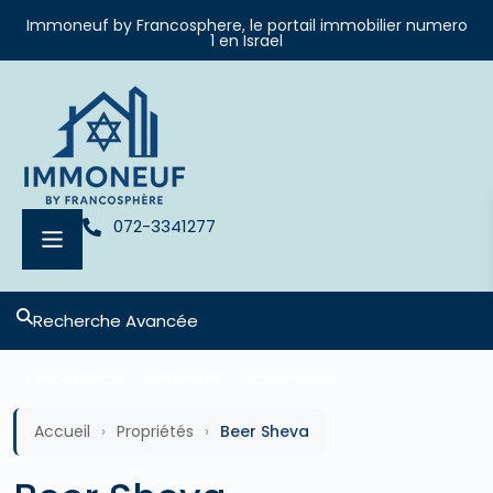
Immoneuf by Francosphere, le portail immobilier numero
1 en Israel
072-3341277
Recherche Avancée
,
Avec Agence
Projets neufs
Appartment
Accueil
›
Propriétés
›
Beer Sheva