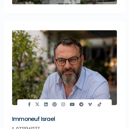
Immoneuf Israel
0723341277