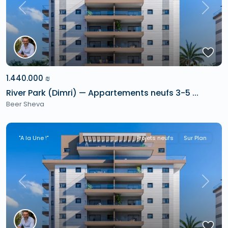
Previous
Next
1.440.000 ₪
River Park (Dimri) — Appartements neufs 3-5 ...
Beer Sheva
"A la Une !"
Projets neufs
Sur Plan
Previous
Next