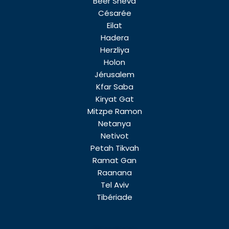
Beer Sheva
Césarée
Eilat
Hadera
Herzliya
Holon
Jérusalem
Kfar Saba
Kiryat Gat
Mitzpe Ramon
Netanya
Netivot
Petah Tikvah
Ramat Gan
Raanana
Tel Aviv
Tibériade