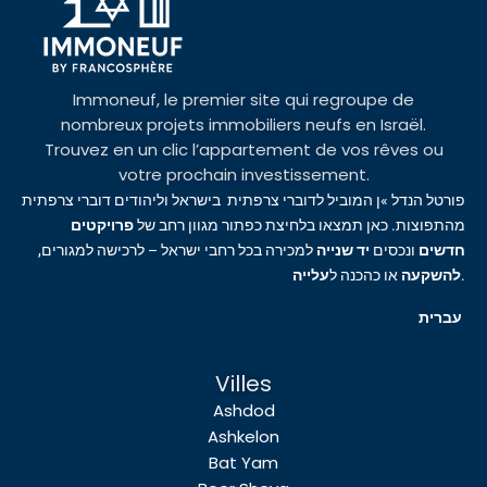
Immoneuf, le premier site qui regroupe de
nombreux projets immobiliers neufs en Israël.
Trouvez en un clic l’appartement de vos rêves ou
votre prochain investissement.
פורטל הנדל »ן המוביל לדוברי צרפתית בישראל וליהודים דוברי צרפתית
מהתפוצות. כאן תמצאו בלחיצת כפתור מגוון רחב של
פרויקטים
חדשים
ונכסים
יד שנייה
למכירה בכל רחבי ישראל – לרכישה למגורים,
עלייה
או כהכנה ל
להשקעה
.
עברית
Villes
Ashdod
Ashkelon
Bat Yam