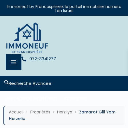
Immoneuf by Francosphere, le portail immobilier numero
1 en Israel
072-3341277
Recherche Avancée
,
Avec Agence
Projets neufs
Appartment
Accueil
›
Propriétés
›
Herzliya
›
Zamarot Glil Yam
Herzelia