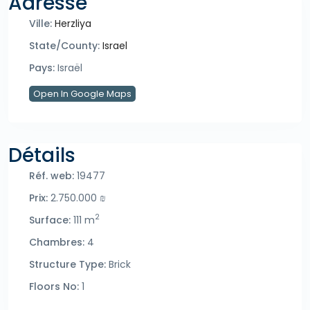
Adresse
Ville:
Herzliya
State/County:
Israel
Pays:
Israël
Open In Google Maps
Détails
Réf. web:
19477
Prix:
2.750.000 ₪
2
Surface:
111 m
Chambres:
4
Structure Type:
Brick
Floors No:
1