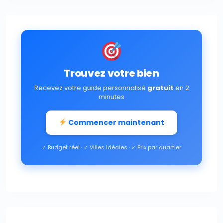
Trouvez votre bien
Recevez votre guide personnalisé
gratuit
en 2
minutes
Commencer maintenant
✓ Budget réel · ✓ Villes idéales · ✓ Prix par quartier