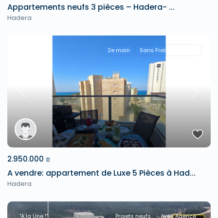
Appartements neufs 3 pièces – Hadera- ...
Hadera
2e main
Sans Frais D'agence
Previous
Next
2.950.000 ₪
A vendre: appartement de Luxe 5 Pièces à Had...
Hadera
"A la Une !"
Projets neufs
Avec Agence