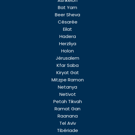
Ashkelon
Bat Yam
Beer Sheva
Césarée
Eilat
Hadera
Herzliya
Holon
Jérusalem
Kfar Saba
Kiryat Gat
Mitzpe Ramon
Netanya
Netivot
Petah Tikvah
Ramat Gan
Raanana
Tel Aviv
Tibériade