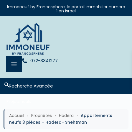
Immoneuf by Francosphere, le portail immobilier numero
1 en Israel
072-3341277
Recherche Avancée
Projets neufs
Accueil
›
Propriétés
›
Hadera
›
Appartements
neufs 3 pièces – Hadera- Shehtman