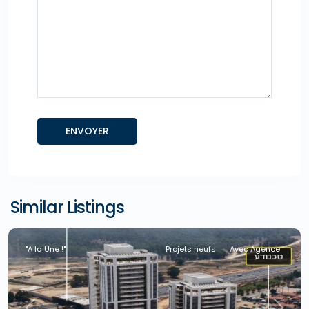
Similar Listings
"A la Une !"
Projets neufs
Avec Agence