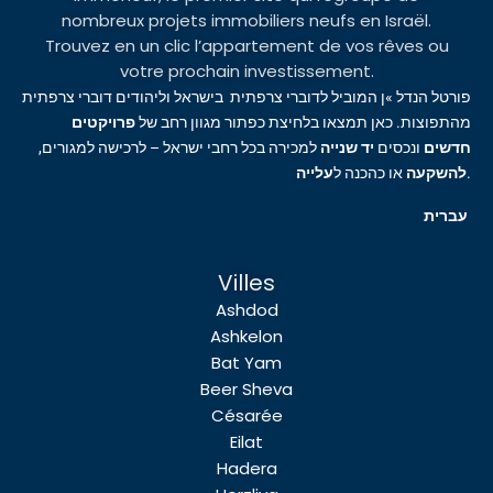
nombreux projets immobiliers neufs en Israël.
Trouvez en un clic l’appartement de vos rêves ou
votre prochain investissement.
פורטל הנדל »ן המוביל לדוברי צרפתית בישראל וליהודים דוברי צרפתית
מהתפוצות. כאן תמצאו בלחיצת כפתור מגוון רחב של
פרויקטים
חדשים
ונכסים
יד שנייה
למכירה בכל רחבי ישראל – לרכישה למגורים,
עלייה
או כהכנה ל
להשקעה
.
עברית
Villes
Ashdod
Ashkelon
Bat Yam
Beer Sheva
Césarée
Eilat
Hadera