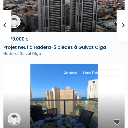
Previous
Next
2.570.000 ₪
Projet neuf à Hadera-5 pièces à Guivat Olga
Hadera
,
Guivat Olga
2e main
Sans Frais D'agence
Previous
Next