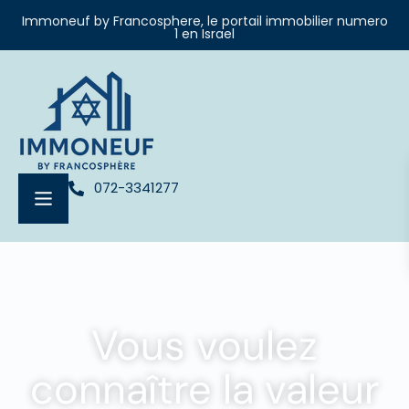
Immoneuf by Francosphere, le portail immobilier numero
1 en Israel
072-3341277
Vous voulez
connaître la valeur