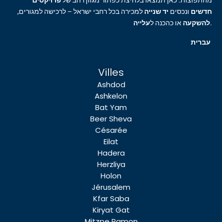
מהתפוצות. כאן תמצאו בלחיצת כפתור מגוון רחב של
פרויקטים
חדשים
ונכסים
יד שנייה
למכירה בכל רחבי ישראל – לרכישה למגורים,
עלייה
או כהכנה ל
להשקעה
.
עברית
Villes
Ashdod
Ashkelon
Bat Yam
Beer Sheva
Césarée
Eilat
Hadera
Herzliya
Holon
Jérusalem
Kfar Saba
Kiryat Gat
Mitzpe Ramon