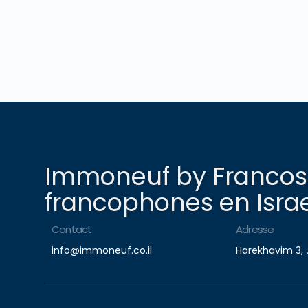
Immoneuf by Francosp
francophones en Israe
Contact
Adresse
info@immoneuf.co.il
Harekhavim 3, 