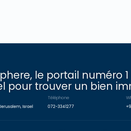
here, le portail numéro 1
l pour trouver un bien imm
Téléphone
W
Jerusalem, Israel
072-3341277
+9