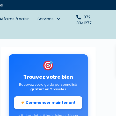
el
072-
Affaires à saisir
Services
3341277
Trouvez votre bien
Recevez votre guide personnalisé
gratuit
en 2 minutes
Commencer maintenant
✓ Budget réel · ✓ Villes idéales · ✓ Prix par