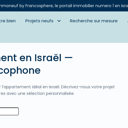
mmoneuf by Francosphere, le portail immobilier numero 1 en Isra
tre bien
Projets neufs
Recherche sur mesure
ent en Israël —
cophone
appartement idéal en Israël. Décrivez-nous votre projet
es avec une sélection personnalisée.