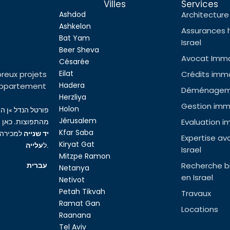
Villes
Services
Ashdod
Architecture 
Ashkelon
Assurances 
Bat Yam
Israel
Beer Sheva
Avocat Immob
Césarée
Eilat
reux projets
Crédits immob
Hadera
l’appartement
Déménageme
Herzliya
Gestion immo
Holon
פורטל הנדל »ן ה
Jérusalem
Evaluation i
מהתפוצות. כאן ת
Kfar Saba
יד שנייה
למכירה,
Expertise av
Kiryat Gat
עלייה
ל
.
Israel
Mitzpe Ramon
Recherche bi
עברית
Netanya
en Israel
Netivot
Petah Tikvah
Travaux
Ramat Gan
Locations
Raanana
Tel Aviv