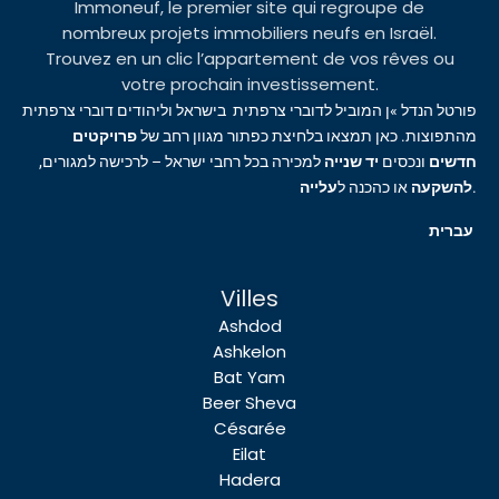
Immoneuf, le premier site qui regroupe de
nombreux projets immobiliers neufs en Israël.
Trouvez en un clic l’appartement de vos rêves ou
votre prochain investissement.
פורטל הנדל »ן המוביל לדוברי צרפתית בישראל וליהודים דוברי צרפתית
מהתפוצות. כאן תמצאו בלחיצת כפתור מגוון רחב של
פרויקטים
חדשים
ונכסים
יד שנייה
למכירה בכל רחבי ישראל – לרכישה למגורים,
עלייה
או כהכנה ל
להשקעה
.
עברית
Villes
Ashdod
Ashkelon
Bat Yam
Beer Sheva
Césarée
Eilat
Hadera