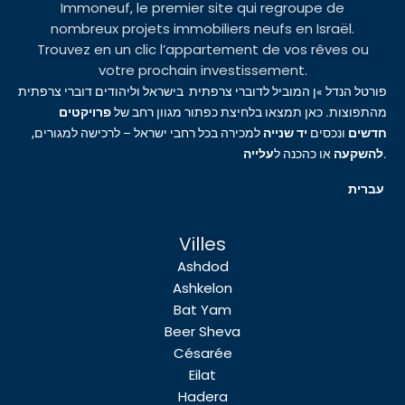
Immoneuf, le premier site qui regroupe de
nombreux projets immobiliers neufs en Israël.
Trouvez en un clic l’appartement de vos rêves ou
votre prochain investissement.
פורטל הנדל »ן המוביל לדוברי צרפתית בישראל וליהודים דוברי צרפתית
מהתפוצות. כאן תמצאו בלחיצת כפתור מגוון רחב של
פרויקטים
חדשים
ונכסים
יד שנייה
למכירה בכל רחבי ישראל – לרכישה למגורים,
עלייה
או כהכנה ל
להשקעה
.
עברית
Villes
Ashdod
Ashkelon
Bat Yam
Beer Sheva
Césarée
Eilat
Hadera