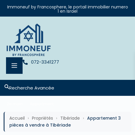
Immoneuf by Francosphere, le portail immobilier numero
1 en Israel
072-3341277
Recherche Avancée
2e main
Appartment
Accueil
›
Propriétés
›
Tibériade
›
Appartement 3
pièces à vendre à Tibériade