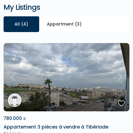
My Listings
All (4)
Appartment (3)
"A la Une !"
2e main
Avec Agence
Previous
Next
780.000 ₪
Appartement 3 pièces à vendre à Tibériade