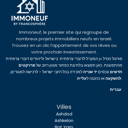
Immoneuf, le premier site qui regroupe de
nombreux projets immobiliers neufs en Israël.
Trouvez en un clic l’appartement de vos rêves ou
votre prochain investissement.
פורטל הנדל »ן המוביל לדוברי צרפתית בישראל וליהודים דוברי צרפתית
מהתפוצות. כאן תמצאו בלחיצת כפתור מגוון רחב של
פרויקטים
חדשים
ונכסים
יד שנייה
למכירה בכל רחבי ישראל – לרכישה למגורים,
עלייה
או כהכנה ל
להשקעה
.
עברית
Villes
Ashdod
Ashkelon
Bat Yam