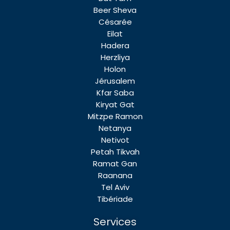
Beer Sheva
Césarée
Eilat
Hadera
Herzliya
Holon
Jérusalem
Kfar Saba
Kiryat Gat
Mitzpe Ramon
Netanya
Netivot
Petah Tikvah
Ramat Gan
Raanana
Tel Aviv
Tibériade
Services