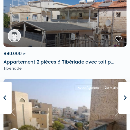
Previous
Next
890.000 ₪
Appartement 2 pièces à Tibériade avec toit p...
Tibériade
Avec Agence
2e Main
Previous
Next