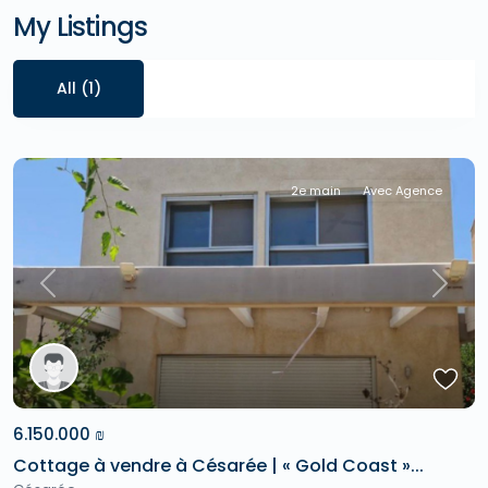
My Listings
All (1)
2e main
Avec Agence
Previous
Next
6.150.000 ₪
Cottage à vendre à Césarée | « Gold Coast »...