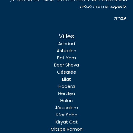
עלייה
או כהכנה ל
להשקעה
.
עברית
Villes
Ashdod
Ashkelon
Bat Yam
Beer Sheva
Césarée
Eilat
Hadera
Herzliya
Holon
Jérusalem
Kfar Saba
Kiryat Gat
Mitzpe Ramon