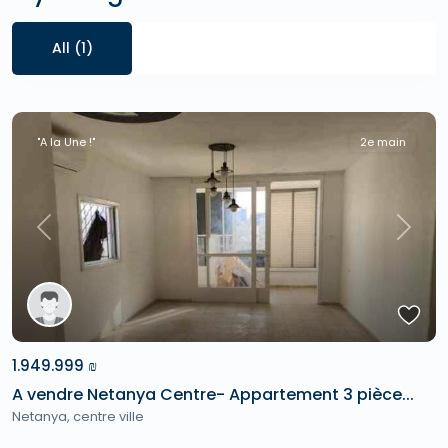
All (1)
"A la Une !"
2e main
Previous
Next
1.949.999 ₪
A vendre Netanya Centre- Appartement 3 pièce...
Netanya
,
centre ville