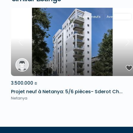
"A la Une !"
Projets neufs
Avec Agence
Previous
Ne
3.500.000 ₪
Projet neuf à Netanya: 5/6 pièces- Sderot Ch...
Netanya