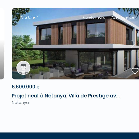
"A la Une !"
Projets neufs
Avec Agence
xt
Previous
Ne
6.600.000 ₪
Projet neuf à Netanya: Villa de Prestige av...
Netanya