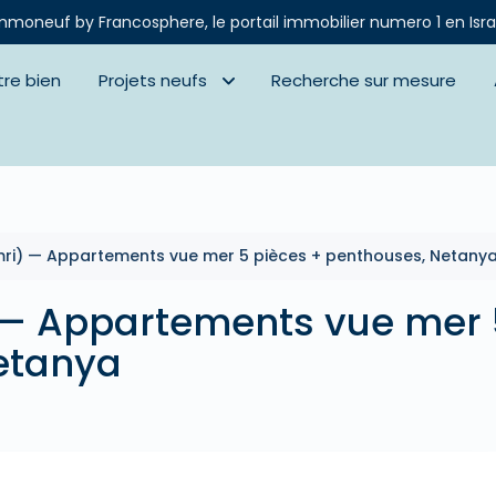
mmoneuf by Francosphere, le portail immobilier numero 1 en Isra
tre bien
Projets neufs
Recherche sur mesure
mri) — Appartements vue mer 5 pièces + penthouses, Netany
 — Appartements vue mer 
etanya