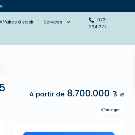
el
072-
Affaires à saisir
Services
3341277
a
5
8.700.000 ₪
À partir de
₪
Partager