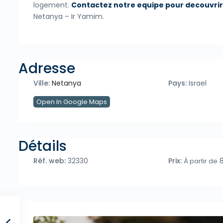
logement.
Contactez notre equipe pour decouvrir
Netanya – Ir Yamim.
Adresse
Ville:
Netanya
Pays:
Israel
Open In Google Maps
Détails
Réf. web:
32330
Prix:
8
À partir de