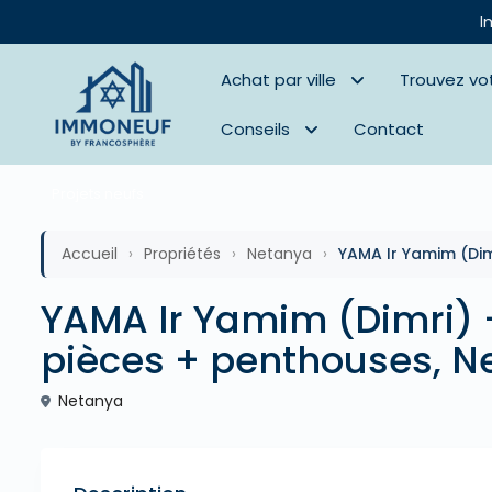
I
Achat par ville
Trouvez vo
Conseils
Contact
Projets neufs
Accueil
›
Propriétés
›
Netanya
›
YAMA Ir Yamim (Di
YAMA Ir Yamim (Dimri)
pièces + penthouses, N
Netanya