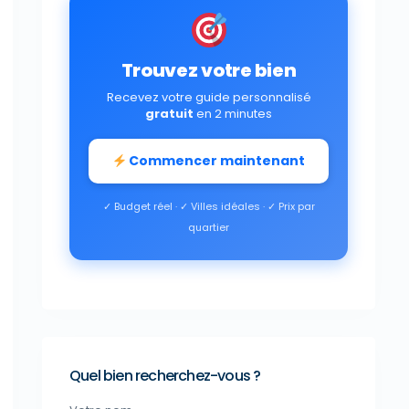
Trouvez votre bien
Recevez votre guide personnalisé
gratuit
en 2 minutes
Commencer maintenant
✓ Budget réel · ✓ Villes idéales · ✓ Prix par
quartier
Quel bien recherchez-vous ?