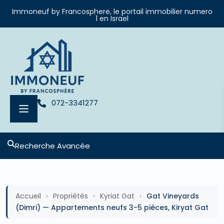
Immoneuf by Francosphere, le portail immobilier numero
1 en Israel
072-3341277
Recherche Avancée
Projets neufs
Accueil
›
Propriétés
›
Kyriat Gat
›
Gat Vineyards
(Dimri) — Appartements neufs 3-5 pièces, Kiryat Gat