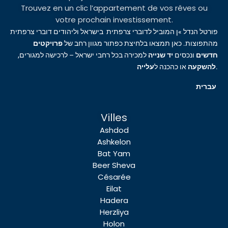
Trouvez en un clic l’appartement de vos rêves ou
votre prochain investissement.
פורטל הנדל »ן המוביל לדוברי צרפתית בישראל וליהודים דוברי צרפתית
מהתפוצות. כאן תמצאו בלחיצת כפתור מגוון רחב של
פרויקטים
חדשים
ונכסים
יד שנייה
למכירה בכל רחבי ישראל – לרכישה למגורים,
עלייה
או כהכנה ל
להשקעה
.
עברית
Villes
Ashdod
Ashkelon
Bat Yam
Beer Sheva
Césarée
Eilat
Hadera
Herzliya
Holon