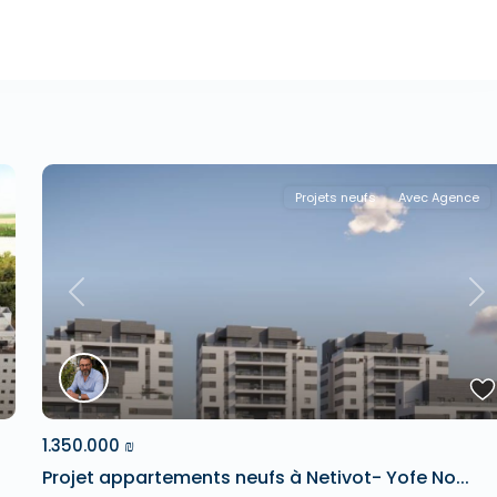
Projets neufs
Avec Agence
xt
Previous
Ne
1.350.000 ₪
Projet appartements neufs à Netivot- Yofe No...