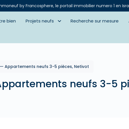
mmoneuf by Francosphere, le portail immobilier numero 1 en Isra
tre bien
Projets neufs
Recherche sur mesure
 — Appartements neufs 3-5 pièces, Netivot
Appartements neufs 3-5 pi