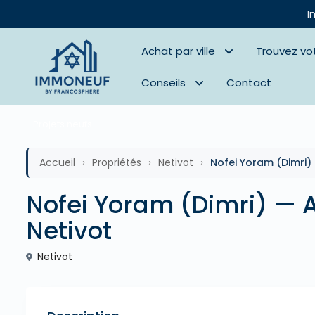
I
Achat par ville
Trouvez vo
Conseils
Contact
Projets neufs
Accueil
›
Propriétés
›
Netivot
›
Nofei Yoram (Dimri)
Nofei Yoram (Dimri) — 
Netivot
Netivot