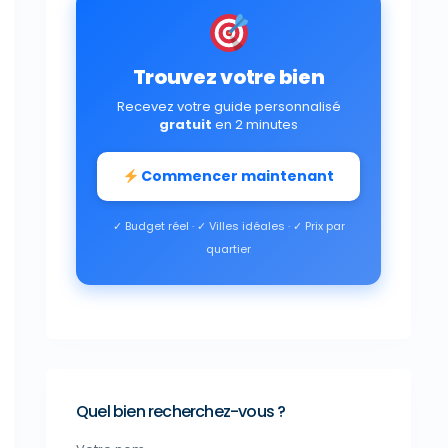
Trouvez votre bien
Recevez votre guide personnalisé
gratuit
en 2 minutes
Commencer maintenant
✓ Budget réel · ✓ Villes idéales · ✓ Prix par
quartier
Quel bien recherchez-vous ?