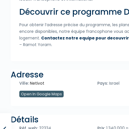
Découvrir ce programme Dim
Pour obtenir l’adresse précise du programme, les plans dét
encore disponibles, notre équipe francophone vous 
logement.
Contactez notre equipe pour decouvrir
– Ramot Yoram.
Adresse
Ville:
Netivot
Pays:
Israel
Open In Google Maps
Détails
Réf. web:
32334
Prix:
1.340.000 ₪