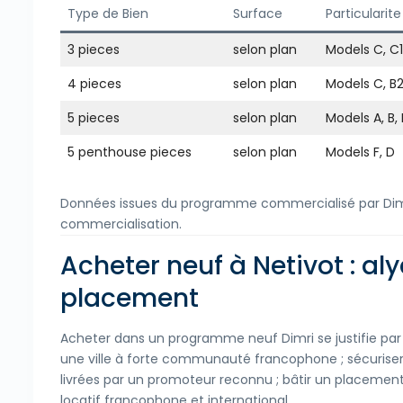
Type de Bien
Surface
Particularite
3 pieces
selon plan
Models C, C1
4 pieces
selon plan
Models C, B2,
5 pieces
selon plan
Models A, B, 
5 penthouse pieces
selon plan
Models F, D
Données issues du programme commercialisé par Dimri,
commercialisation.
Acheter neuf à Netivot : al
placement
Acheter dans un programme neuf Dimri se justifie par t
une ville à forte communauté francophone ; sécurise
livrées par un promoteur reconnu ; bâtir un placement
locatif francophone et international.