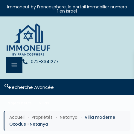
Immoneuf by Francosphere, le portail immobilier numero
1 en Israel
072-3341277
Recherche Avancée
Projets neufs
Villas
Accueil
›
Propriétés
›
Netanya
›
Villa moderne
Oxodus -Netanya