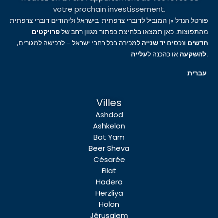
votre prochain investissement.
פורטל הנדל »ן המוביל לדוברי צרפתית בישראל וליהודים דוברי צרפתית
מהתפוצות. כאן תמצאו בלחיצת כפתור מגוון רחב של
פרויקטים
חדשים
ונכסים
יד שנייה
למכירה בכל רחבי ישראל – לרכישה למגורים,
עלייה
או כהכנה ל
להשקעה
.
עברית
Villes
Ashdod
Ashkelon
Bat Yam
Beer Sheva
Césarée
Eilat
Hadera
Herzliya
Holon
Jérusalem