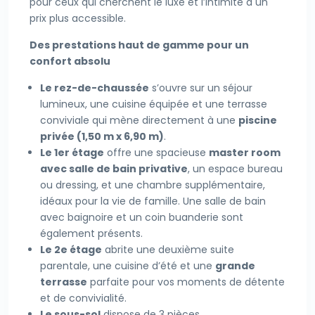
pour ceux qui cherchent le luxe et l’intimité à un
prix plus accessible.
Des prestations haut de gamme pour un
confort absolu
Le rez-de-chaussée
s’ouvre sur un séjour
lumineux, une cuisine équipée et une terrasse
conviviale qui mène directement à une
piscine
privée (1,50 m x 6,90 m)
.
Le 1er étage
offre une spacieuse
master room
avec salle de bain privative
, un espace bureau
ou dressing, et une chambre supplémentaire,
idéaux pour la vie de famille. Une salle de bain
avec baignoire et un coin buanderie sont
également présents.
Le 2e étage
abrite une deuxième suite
parentale, une cuisine d’été et une
grande
terrasse
parfaite pour vos moments de détente
et de convivialité.
Le sous-sol
dispose de 3 pièces