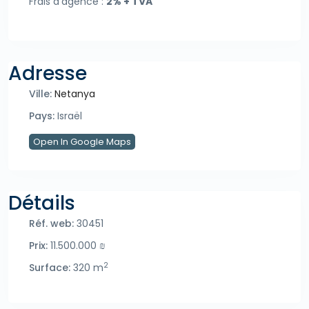
Frais d’agence :
2% + TVA
Adresse
Ville:
Netanya
Pays:
Israël
Open In Google Maps
Détails
Réf. web:
30451
Prix:
11.500.000 ₪
2
Surface:
320 m