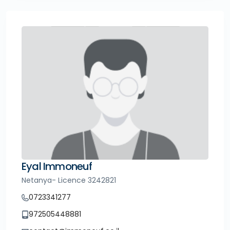
Eyal Immoneuf
Netanya- Licence 3242821
0723341277
972505448881