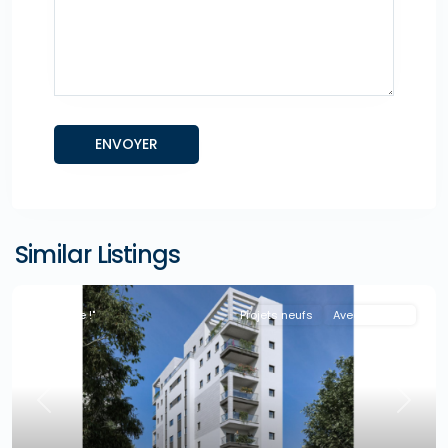
Similar Listings
"A la Une !"
Projets neufs
Avec Agence
Previous
Next