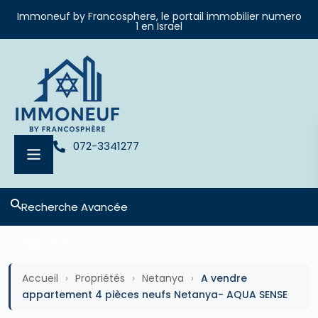
Immoneuf by Francosphere, le portail immobilier numero
1 en Israel
072-3341277
Recherche Avancée
Projets neufs
Accueil
›
Propriétés
›
Netanya
›
A vendre
appartement 4 pièces neufs Netanya- AQUA SENSE