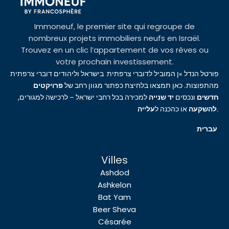
Immoneuf, le premier site qui regroupe de
nombreux projets immobiliers neufs en Israël.
Trouvez en un clic l’appartement de vos rêves ou
votre prochain investissement.
פורטל הנדל »ן המוביל לדוברי צרפתית בישראל וליהודים דוברי צרפתית
מהתפוצות. כאן תמצאו בלחיצת כפתור מגוון רחב של
פרויקטים
חדשים
ונכסים
יד שנייה
למכירה בכל רחבי ישראל – לרכישה למגורים,
עלייה
או כהכנה ל
להשקעה
.
עברית
Villes
Ashdod
Ashkelon
Bat Yam
Beer Sheva
Césarée