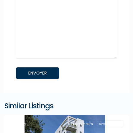
Similar Listings
"A la Une !"
Projets neufs
Avec Agence