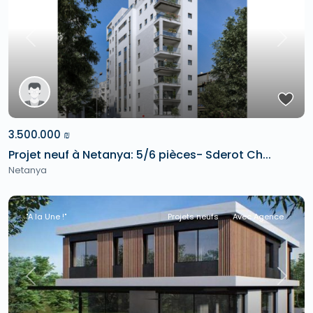
Previous
Next
3.500.000 ₪
Projet neuf à Netanya: 5/6 pièces- Sderot Ch...
Netanya
"A la Une !"
Projets neufs
Avec Agence
Previous
Next