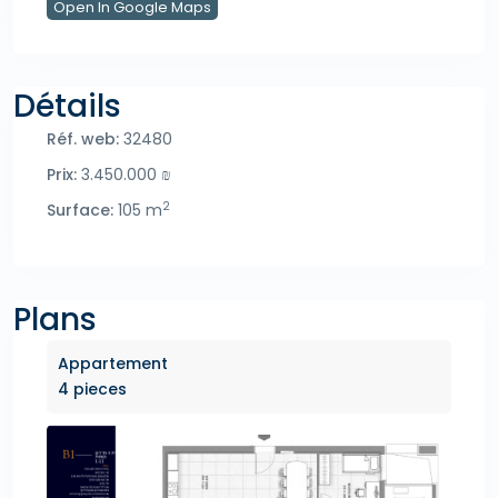
Open In Google Maps
Détails
Réf. web:
32480
Prix:
3.450.000 ₪
2
Surface:
105 m
Plans
Appartement
4 pieces