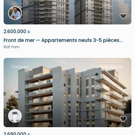
2.600.000 ₪
Front de mer — Appartements neufs 3-5 pièces...
Bat Yam
"A la Une !"
Avec Agence
Previous
Next
2.690.000 ₪