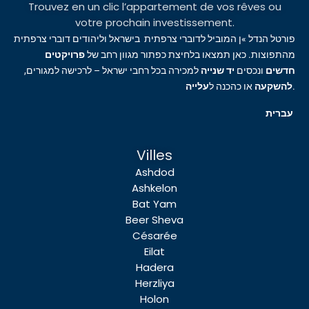
Trouvez en un clic l’appartement de vos rêves ou
votre prochain investissement.
פורטל הנדל »ן המוביל לדוברי צרפתית בישראל וליהודים דוברי צרפתית
מהתפוצות. כאן תמצאו בלחיצת כפתור מגוון רחב של
פרויקטים
חדשים
ונכסים
יד שנייה
למכירה בכל רחבי ישראל – לרכישה למגורים,
עלייה
או כהכנה ל
להשקעה
.
עברית
Villes
Ashdod
Ashkelon
Bat Yam
Beer Sheva
Césarée
Eilat
Hadera
Herzliya
Holon