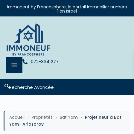
Immoneuf by Francosphere, le portail immobilier numero
1 en Israel
072-3341277
Recherche Avancée
Projets neufs
Accueil
›
Propriétés
›
Bat Yam
›
Projet neuf à Bat
Yam- Arlozorov