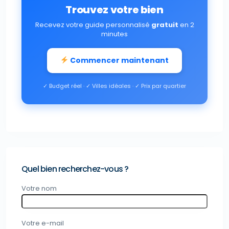
Trouvez votre bien
Recevez votre guide personnalisé
gratuit
en 2
minutes
Commencer maintenant
✓ Budget réel · ✓ Villes idéales · ✓ Prix par quartier
Quel bien recherchez-vous ?
Votre nom
Votre e-mail