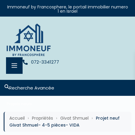
Immoneuf by Francosphere, le portail immobilier numero
1 en Israel
072-3341277
Recherche Avancée
Projets neufs
Accueil
›
Propriétés
›
Givat Shmuel
›
Projet neuf
Givat Shmuel- 4-5 pièces- VIDA