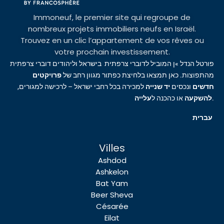
Immoneuf, le premier site qui regroupe de
nombreux projets immobiliers neufs en Israël.
Trouvez en un clic l’appartement de vos rêves ou
votre prochain investissement.
פורטל הנדל »ן המוביל לדוברי צרפתית בישראל וליהודים דוברי צרפתית
מהתפוצות. כאן תמצאו בלחיצת כפתור מגוון רחב של
פרויקטים
חדשים
ונכסים
יד שנייה
למכירה בכל רחבי ישראל – לרכישה למגורים,
עלייה
או כהכנה ל
להשקעה
.
עברית
Villes
Ashdod
Ashkelon
Bat Yam
Beer Sheva
Césarée
Eilat