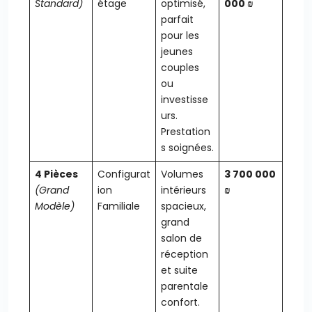
Standard)
étage
optimisé,
000 ₪
parfait
pour les
jeunes
couples
ou
investisse
urs.
Prestation
s soignées.
4 Pièces
Configurat
Volumes
3 700 000
(Grand
ion
intérieurs
₪
Modèle)
Familiale
spacieux,
grand
salon de
réception
et suite
parentale
confort.