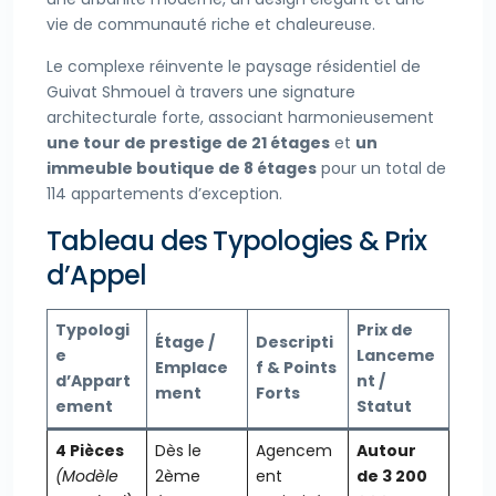
vie de communauté riche et chaleureuse.
Le complexe réinvente le paysage résidentiel de
Guivat Shmouel à travers une signature
architecturale forte, associant harmonieusement
une tour de prestige de 21 étages
et
un
immeuble boutique de 8 étages
pour un total de
114 appartements d’exception.
Tableau des Typologies & Prix
d’Appel
Typologi
Prix de
Étage /
Descripti
e
Lanceme
Emplace
f & Points
d’Appart
nt /
ment
Forts
ement
Statut
4 Pièces
Dès le
Agencem
Autour
(Modèle
2ème
ent
de 3 200