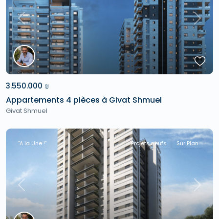
Previous
Next
3.550.000 ₪
Appartements 4 pièces à Givat Shmuel
Givat Shmuel
"A la Une !"
Projets neufs
Sur Plan
Previous
Next