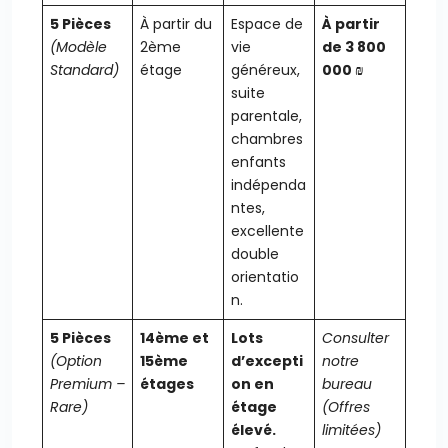
5 Pièces
À partir du
Espace de
À partir
(Modèle
2ème
vie
de 3 800
Standard)
étage
généreux,
000 ₪
suite
parentale,
chambres
enfants
indépenda
ntes,
excellente
double
orientatio
n.
5 Pièces
14ème et
Lots
Consulter
(Option
15ème
d’excepti
notre
Premium –
étages
on en
bureau
Rare)
étage
(Offres
élevé.
limitées)