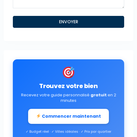
Trouvez votre bien
Recevez votre guide personnalisé
gratuit
en 2
minutes
Commencer maintenant
✓ Budget réel · ✓ Villes idéales · ✓ Prix par quartier