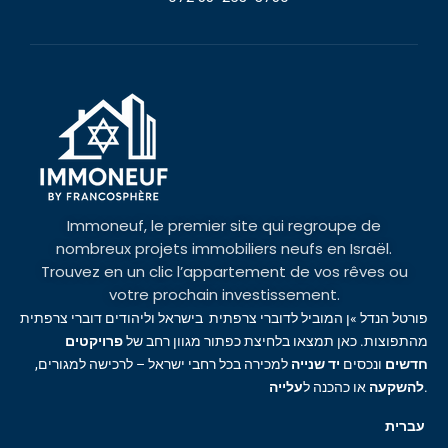
Immoneuf, le premier site qui regroupe de
nombreux projets immobiliers neufs en Israël.
Trouvez en un clic l’appartement de vos rêves ou
votre prochain investissement.
פורטל הנדל »ן המוביל לדוברי צרפתית בישראל וליהודים דוברי צרפתית
מהתפוצות. כאן תמצאו בלחיצת כפתור מגוון רחב של
פרויקטים
חדשים
ונכסים
יד שנייה
למכירה בכל רחבי ישראל – לרכישה למגורים,
עלייה
או כהכנה ל
להשקעה
.
עברית