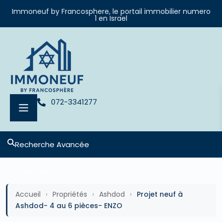
Immoneuf by Francosphere, le portail immobilier numero
1 en Israel
072-3341277
Recherche Avancée
Projets neufs
Accueil
›
Propriétés
›
Ashdod
›
Projet neuf à
Ashdod- 4 au 6 pièces- ENZO