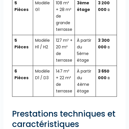
5
Modèle
108 m²
3ème
3 200
Pièces
G1
+ 28 m²
étage
000 ₪
de
grande
terrasse
5
Modèle
127 m² +
À partir
3 300
Pièces
H1 / H2
20 m²
du
000 ₪
de
5ème
terrasse
étage
6
Modèle
147 m²
À partir
3 650
Pièces
D1 / D3
+ 22 m²
du
000 ₪
de
4ème
terrasse
étage
Prestations techniques et
caractéristiques