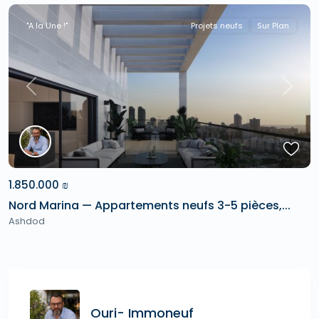
"A la Une !"
Projets neufs
Sur Plan
Previous
Next
1.850.000 ₪
Nord Marina — Appartements neufs 3-5 pièces,...
Ashdod
Ouri- Immoneuf