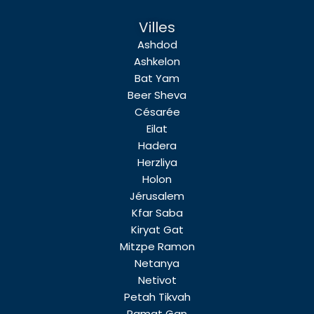
Villes
Ashdod
Ashkelon
Bat Yam
Beer Sheva
Césarée
Eilat
Hadera
Herzliya
Holon
Jérusalem
Kfar Saba
Kiryat Gat
Mitzpe Ramon
Netanya
Netivot
Petah Tikvah
Ramat Gan