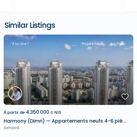
Similar Listings
"A la Une !"
Projets neufs
Sur Plan
Previous
Next
4.350.000 ₪
À partir de
NIS
Harmony (Dimri) — Appartements neufs 4-6 piè...
Ashdod