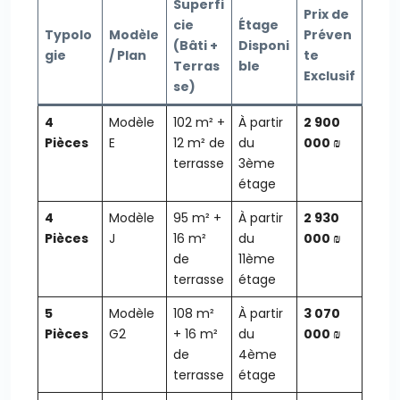
Superfi
Prix de
cie
Étage
Typolo
Modèle
Préven
(Bâti +
Disponi
gie
/ Plan
te
Terras
ble
Exclusif
se)
4
Modèle
102 m² +
À partir
2 900
Pièces
E
12 m² de
du
000 ₪
terrasse
3ème
étage
4
Modèle
95 m² +
À partir
2 930
Pièces
J
16 m²
du
000 ₪
de
11ème
terrasse
étage
5
Modèle
108 m²
À partir
3 070
Pièces
G2
+ 16 m²
du
000 ₪
de
4ème
terrasse
étage