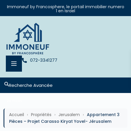
Immoneuf by Francosphere, le portail immobilier numero
1 en Israel
072-3341277
Recherche Avancée
2e main
Accueil
›
Propriétés
›
Jerusalem
›
Appartement 3
Pièces – Projet Carasso Kiryat Yovel- Jérusalem