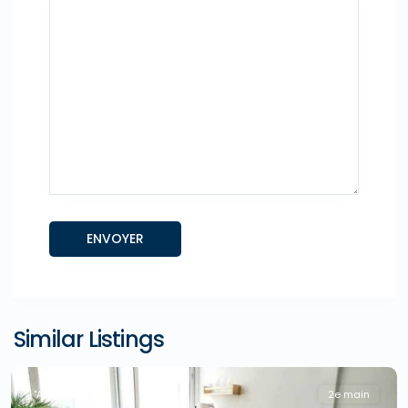
Similar Listings
"A la Une !"
2e main