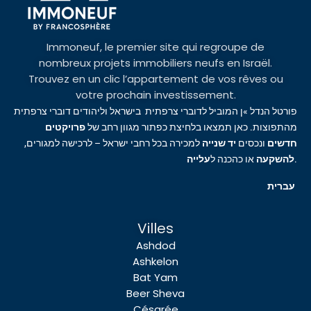
Immoneuf, le premier site qui regroupe de
nombreux projets immobiliers neufs en Israël.
Trouvez en un clic l’appartement de vos rêves ou
votre prochain investissement.
פורטל הנדל »ן המוביל לדוברי צרפתית בישראל וליהודים דוברי צרפתית
מהתפוצות. כאן תמצאו בלחיצת כפתור מגוון רחב של
פרויקטים
חדשים
ונכסים
יד שנייה
למכירה בכל רחבי ישראל – לרכישה למגורים,
עלייה
או כהכנה ל
להשקעה
.
עברית
Villes
Ashdod
Ashkelon
Bat Yam
Beer Sheva
Césarée