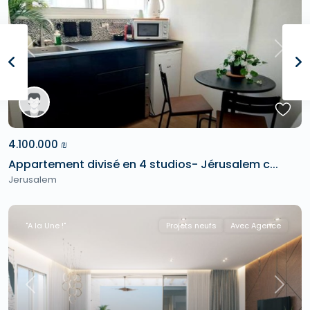
Previous
Next
4.100.000 ₪
Appartement divisé en 4 studios- Jérusalem c...
Jerusalem
"A la Une !"
Projets neufs
Avec Agence
Previous
Next