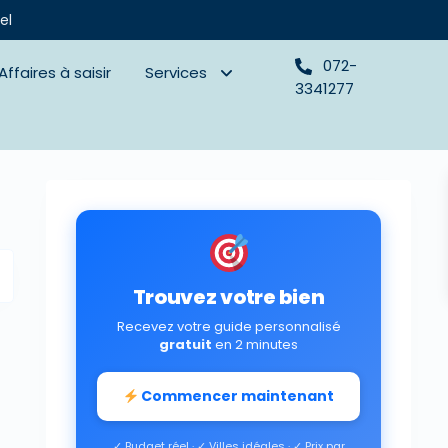
el
072-
Affaires à saisir
Services
3341277
Trouvez votre bien
Recevez votre guide personnalisé
gratuit
en 2 minutes
Commencer maintenant
✓ Budget réel · ✓ Villes idéales · ✓ Prix par