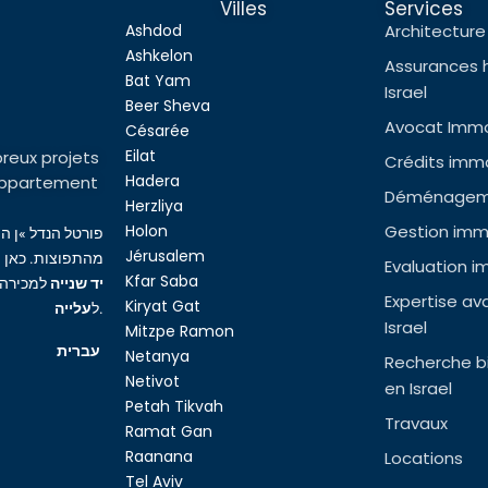
Villes
Services
Ashdod
Architecture 
Ashkelon
Assurances 
Bat Yam
Israel
Beer Sheva
Avocat Immob
Césarée
Eilat
reux projets
Crédits immob
Hadera
l’appartement
Déménageme
Herzliya
Holon
Gestion immo
פורטל הנדל »ן ה
Jérusalem
מהתפוצות. כאן ת
Evaluation i
Kfar Saba
יד שנייה
למכירה,
Expertise av
Kiryat Gat
עלייה
ל
.
Israel
Mitzpe Ramon
עברית
Netanya
Recherche bi
Netivot
en Israel
Petah Tikvah
Travaux
Ramat Gan
Raanana
Locations
Tel Aviv