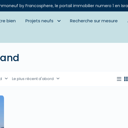
mmoneuf by Francosphere, le portail immobilier numero 1 en Isra
tre bien
Projets neufs
Recherche sur mesure
yland
d
Le plus récent d'abord