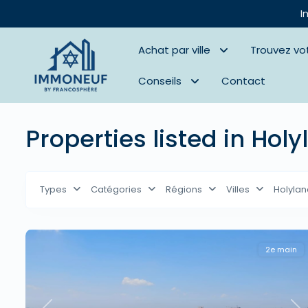
I
Achat par ville
Trouvez vo
Conseils
Contact
Properties listed in Hol
Types
Catégories
Régions
Villes
Holylan
2e main