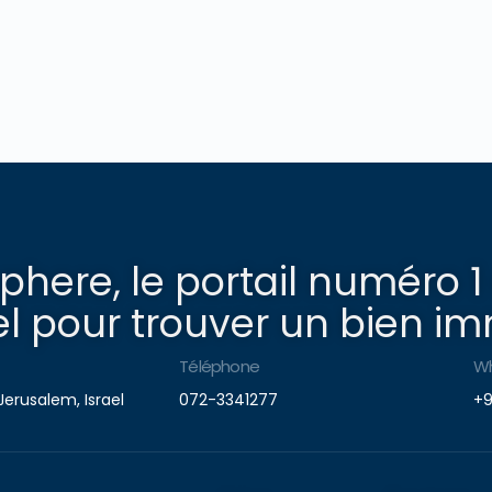
here, le portail numéro 1
l pour trouver un bien imm
Téléphone
W
Jerusalem, Israel
072-3341277
+9