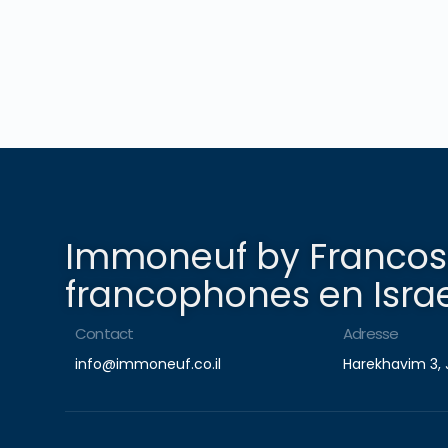
Immoneuf by Francosp
francophones en Israe
Contact
Adresse
info@immoneuf.co.il
Harekhavim 3, 