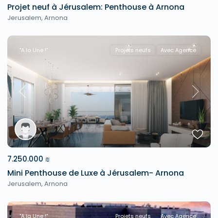
Projet neuf à Jérusalem: Penthouse à Arnona
Jerusalem
,
Arnona
"A la Une !"
Projets neufs
Avec Agence
Previous
Next
7.250.000 ₪
Mini Penthouse de Luxe à Jérusalem- Arnona
Jerusalem
,
Arnona
"A la Une !"
Projets neufs
Avec Agence