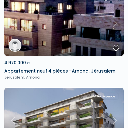
Previous
Next
4.970.000 ₪
Appartement neuf 4 pièces -Arnona, Jérusalem
Jerusalem
,
Arnona
Avec Agence
Previous
Next