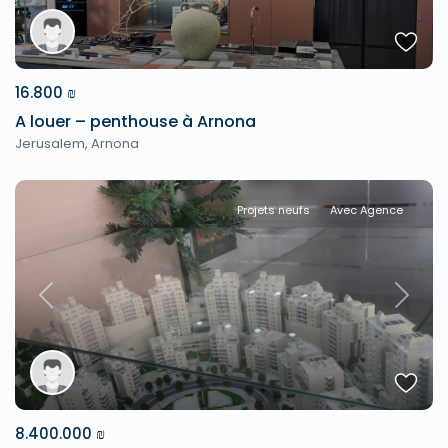
16.800 ₪
A louer – penthouse à Arnona
Jerusalem
,
Arnona
Projets neufs
Avec Agence
Previous
Next
8.400.000 ₪