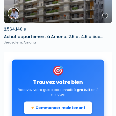
2.564.140 ₪
Achat appartement à Arnona: 2.5 et 4.5 pièce...
Jerusalem
,
Arnona
Trouvez votre bien
Recevez votre guide personnalisé
gratuit
en 2
minutes
Commencer maintenant