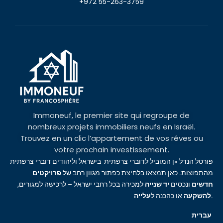
+972 55-263-3759
Immoneuf, le premier site qui regroupe de
nombreux projets immobiliers neufs en Israël.
Trouvez en un clic l’appartement de vos rêves ou
votre prochain investissement.
פורטל הנדל »ן המוביל לדוברי צרפתית בישראל וליהודים דוברי צרפתית
מהתפוצות. כאן תמצאו בלחיצת כפתור מגוון רחב של
פרויקטים
חדשים
ונכסים
יד שנייה
למכירה בכל רחבי ישראל – לרכישה למגורים,
עלייה
או כהכנה ל
להשקעה
.
עברית