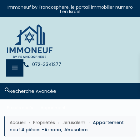
Immoneuf by Francosphere, le portail immobilier numero
1 en Israel
072-3341277
Recherche Avancée
Projets neufs
Appartment
Accueil
›
Propriétés
›
Jerusalem
›
Appartement
neuf 4 pièces -Arnona, Jérusalem