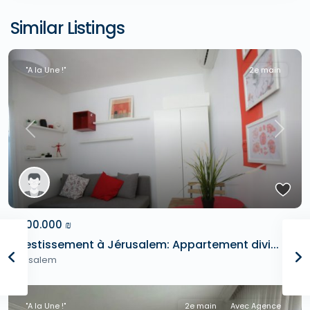
Similar Listings
"A la Une !"
2e main
Previous
Next
4.400.000 ₪
Investissement à Jérusalem: Appartement divi...
Jerusalem
"A la Une !"
2e main
Avec Agence