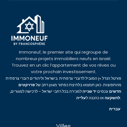
Immoneuf, le premier site qui regroupe de
nombreux projets immobiliers neufs en Israël.
Trouvez en un clic l’appartement de vos rêves ou
votre prochain investissement.
פורטל הנדל »ן המוביל לדוברי צרפתית בישראל וליהודים דוברי צרפתית
מהתפוצות. כאן תמצאו בלחיצת כפתור מגוון רחב של
פרויקטים
חדשים
ונכסים
יד שנייה
למכירה בכל רחבי ישראל – לרכישה למגורים,
עלייה
או כהכנה ל
להשקעה
.
עברית
Villes