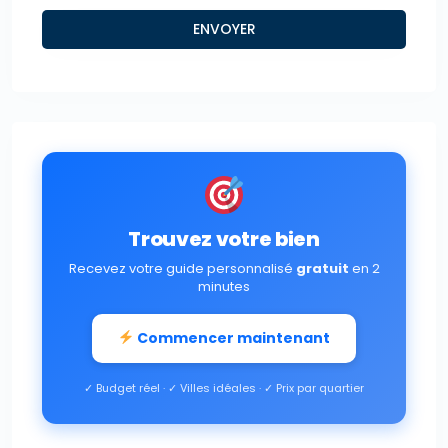
Trouvez votre bien
Recevez votre guide personnalisé
gratuit
en 2
minutes
Commencer maintenant
✓ Budget réel · ✓ Villes idéales · ✓ Prix par quartier