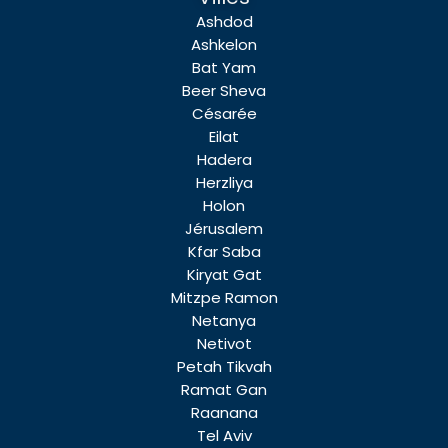
Ashdod
Ashkelon
Bat Yam
Beer Sheva
Césarée
Eilat
Hadera
Herzliya
Holon
Jérusalem
Kfar Saba
Kiryat Gat
Mitzpe Ramon
Netanya
Netivot
Petah Tikvah
Ramat Gan
Raanana
Tel Aviv