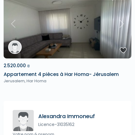
Previous
Next
2.520.000 ₪
Appartement 4 pièces à Har Homa- Jérusalem
Jerusalem
,
Har Homa
Alexandra Immoneuf
Licence-31035162
Votre nom & prenom