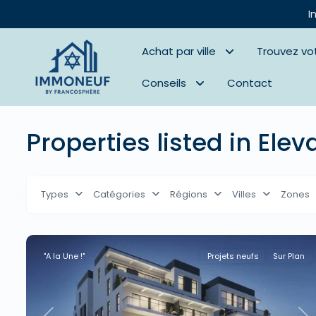
I
Achat par ville
Trouvez vo
Conseils
Contact
Properties listed in Elev
Types
Catégories
Régions
Villes
Zones
"A la Une !"
Projets neufs
Sur Plan