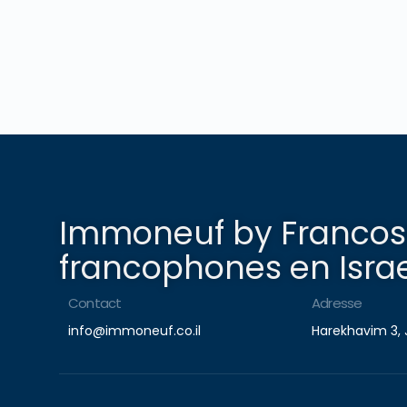
Immoneuf by Francosp
francophones en Israe
Contact
Adresse
info@immoneuf.co.il
Harekhavim 3, 