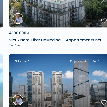
xt
Previous
Ne
4.100.000 ₪
Vieux Nord Kikar HaMedina — Appartements neu...
Tel Aviv
"A la Une !"
Projets neufs
Sur Plan
xt
Previous
Ne