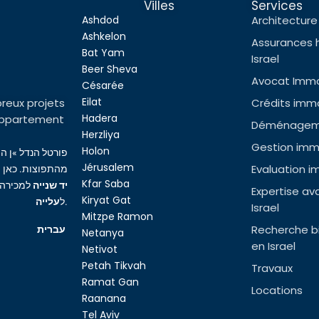
Villes
Services
Ashdod
Architecture 
Ashkelon
Assurances 
Bat Yam
Israel
Beer Sheva
Avocat Immob
Césarée
Eilat
reux projets
Crédits immob
Hadera
l’appartement
Déménageme
Herzliya
Gestion immo
Holon
פורטל הנדל »ן ה
Jérusalem
Evaluation i
מהתפוצות. כאן ת
Kfar Saba
יד שנייה
למכירה,
Expertise av
Kiryat Gat
עלייה
ל
.
Israel
Mitzpe Ramon
Recherche bi
עברית
Netanya
en Israel
Netivot
Petah Tikvah
Travaux
Ramat Gan
Locations
Raanana
Tel Aviv