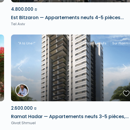
4.800.000 ₪
Est Bitzaron — Appartements neufs 4-5 pièces...
Tel Aviv
"A la Une !"
Projets neufs
Sur Plan
xt
Previous
Ne
2.600.000 ₪
Ramat Hadar — Appartements neufs 3-5 pièces,...
Givat Shmuel