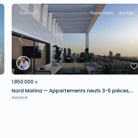
"A la Une !"
Projets neufs
Sur Plan
xt
Previous
Ne
1.850.000 ₪
Nord Marina — Appartements neufs 3-5 pièces,...
Ashdod