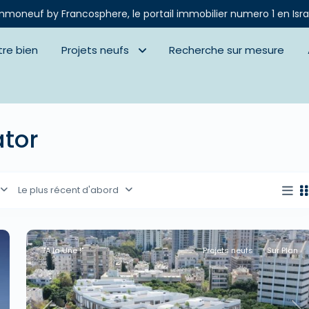
mmoneuf by Francosphere, le portail immobilier numero 1 en Isra
tre bien
Projets neufs
Recherche sur mesure
ator
Le plus récent d'abord
"A la Une !"
Projets neufs
Sur Plan