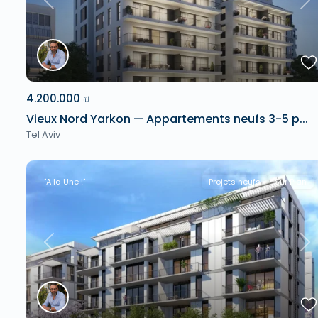
Previous
Ne
4.200.000 ₪
Vieux Nord Yarkon — Appartements neufs 3-5 p...
Tel Aviv
"A la Une !"
Projets neufs
Sur Plan
Previous
Ne