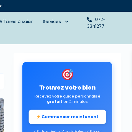
el
072-
Affaires à saisir
Services
3341277
Trouvez votre bien
Recevez votre guide personnalisé
gratuit
en 2 minutes
Commencer maintenant
✓ Budget réel · ✓ Villes idéales · ✓ Prix par