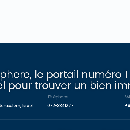
here, le portail numéro 1
l pour trouver un bien imm
Téléphone
W
Jerusalem, Israel
072-3341277
+9