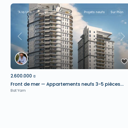
"A la Une !"
Projets neufs
Sur Plan
Previous
Ne
2.600.000 ₪
Front de mer — Appartements neufs 3-5 pièces...
Bat Yam