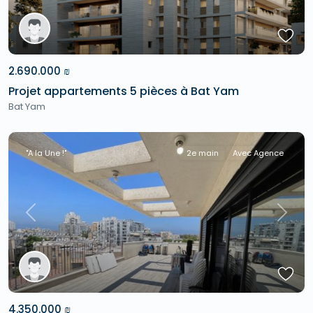
2.690.000 ₪
Projet appartements 5 pièces à Bat Yam
Bat Yam
"A la Une !"
2e main
Avec Agence
Previous
Next
4.350.000 ₪