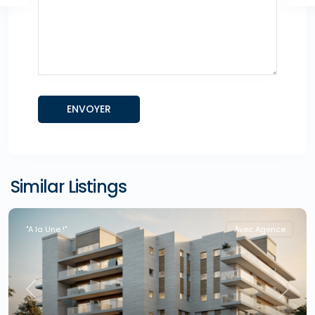
Similar Listings
"A la Une !"
Avec Agence
Previous
Next