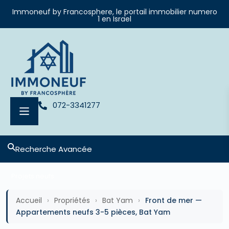
Immoneuf by Francosphere, le portail immobilier numero
1 en Israel
072-3341277
Recherche Avancée
Projets neufs
Accueil
›
Propriétés
›
Bat Yam
›
Front de mer —
Appartements neufs 3-5 pièces, Bat Yam