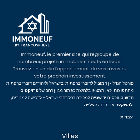
Immoneuf, le premier site qui regroupe de
nombreux projets immobiliers neufs en Israël.
Trouvez en un clic l’appartement de vos rêves ou
votre prochain investissement.
פורטל הנדל »ן המוביל לדוברי צרפתית בישראל וליהודים דוברי צרפתית
מהתפוצות. כאן תמצאו בלחיצת כפתור מגוון רחב של
פרויקטים
חדשים
ונכסים
יד שנייה
למכירה בכל רחבי ישראל – לרכישה למגורים,
עלייה
או כהכנה ל
להשקעה
.
עברית
Villes