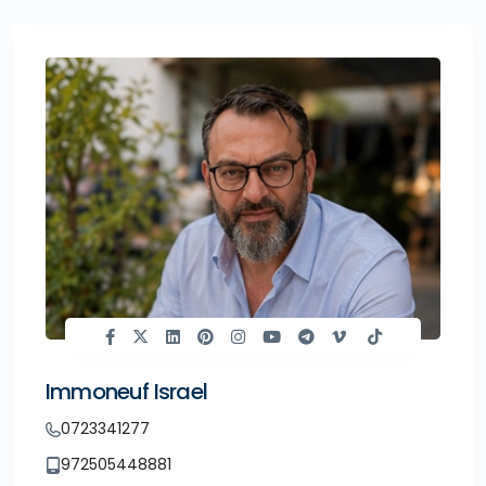
Immoneuf Israel
0723341277
972505448881