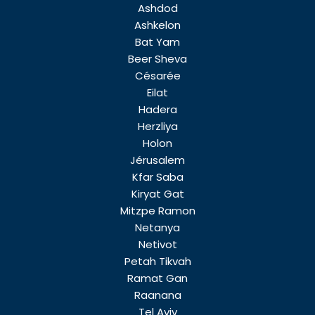
Ashdod
Ashkelon
Bat Yam
Beer Sheva
Césarée
Eilat
Hadera
Herzliya
Holon
Jérusalem
Kfar Saba
Kiryat Gat
Mitzpe Ramon
Netanya
Netivot
Petah Tikvah
Ramat Gan
Raanana
Tel Aviv