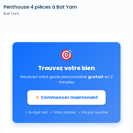
Penthouse 4 pièces à Bat Yam
Bat Yam
Trouvez votre bien
Recevez votre guide personnalisé
gratuit
en 2
minutes
Commencer maintenant
✓ Budget réel · ✓ Villes idéales · ✓ Prix par quartier