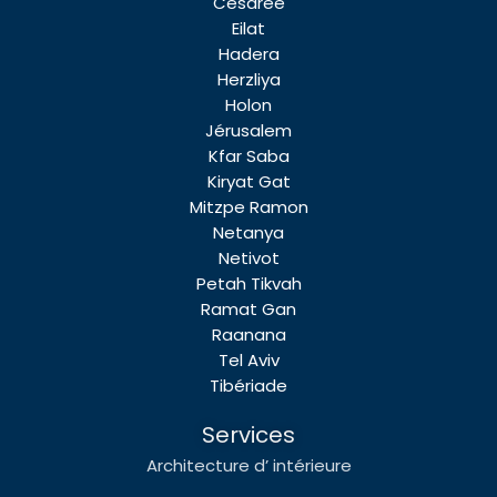
Césarée
Eilat
Hadera
Herzliya
Holon
Jérusalem
Kfar Saba
Kiryat Gat
Mitzpe Ramon
Netanya
Netivot
Petah Tikvah
Ramat Gan
Raanana
Tel Aviv
Tibériade
Services
Architecture d’ intérieure