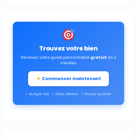
Trouvez votre bien
Recevez votre guide personnalisé
gratuit
en 2
minutes
Commencer maintenant
✓ Budget réel · ✓ Villes idéales · ✓ Prix par quartier