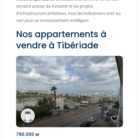
terrains autour du Kinneret et les projets
d’infrastructure ambitieux, tous les indicateurs sont au
vert pour un investissement intelligent.
Nos appartements à
vendre à Tibériade
"A la Une !"
2e main
Avec Agence
Previous
Next
780.000 ₪