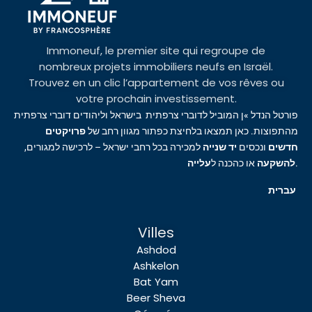
Immoneuf, le premier site qui regroupe de
nombreux projets immobiliers neufs en Israël.
Trouvez en un clic l’appartement de vos rêves ou
votre prochain investissement.
פורטל הנדל »ן המוביל לדוברי צרפתית בישראל וליהודים דוברי צרפתית
מהתפוצות. כאן תמצאו בלחיצת כפתור מגוון רחב של
פרויקטים
חדשים
ונכסים
יד שנייה
למכירה בכל רחבי ישראל – לרכישה למגורים,
עלייה
או כהכנה ל
להשקעה
.
עברית
Villes
Ashdod
Ashkelon
Bat Yam
Beer Sheva