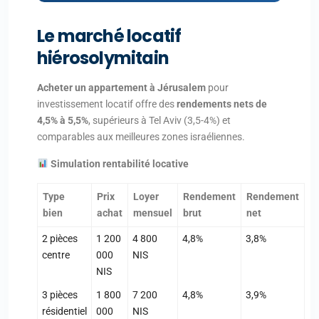
Le marché locatif
hiérosolymitain
Acheter un appartement à Jérusalem
pour
investissement locatif offre des
rendements nets de
4,5% à 5,5%
, supérieurs à Tel Aviv (3,5-4%) et
comparables aux meilleures zones israéliennes.
Simulation rentabilité locative
Type
Prix
Loyer
Rendement
Rendement
bien
achat
mensuel
brut
net
2 pièces
1 200
4 800
4,8%
3,8%
centre
000
NIS
NIS
3 pièces
1 800
7 200
4,8%
3,9%
résidentiel
000
NIS