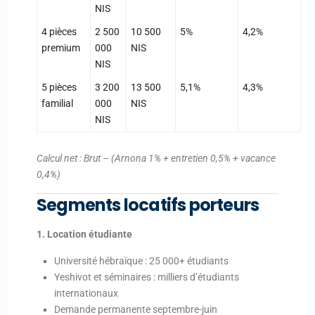
NIS
4 pièces
2 500
10 500
5%
4,2%
premium
000
NIS
NIS
5 pièces
3 200
13 500
5,1%
4,3%
familial
000
NIS
NIS
Calcul net : Brut – (Arnona 1% + entretien 0,5% + vacance
0,4%)
Segments locatifs porteurs
1. Location étudiante
Université hébraïque : 25 000+ étudiants
Yeshivot et séminaires : milliers d’étudiants
internationaux
Demande permanente septembre-juin