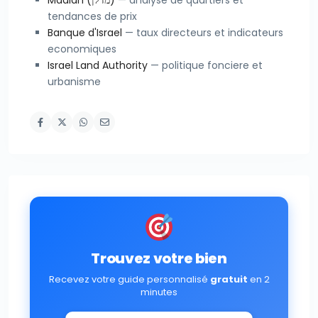
Madlan (מדלן)
— analyse de quartiers et
tendances de prix
Banque d'Israel
— taux directeurs et indicateurs
economiques
Israel Land Authority
— politique fonciere et
urbanisme
Trouvez votre bien
Recevez votre guide personnalisé
gratuit
en 2
minutes