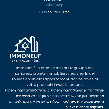
WhatsApp
+972 55-263-3759
Immoneuf, le premier site qui regroupe de
nombreux projets immobiliers neufs en Israël.
Trouvez en un clic l’appartement de vos rêves ou
votre prochain investissement.
פורטל הנדל »ן המוביל לדוברי צרפתית בישראל וליהודים דוברי צרפתית
מהתפוצות. כאן תמצאו בלחיצת כפתור מגוון רחב של
פרויקטים
חדשים
ונכסים
יד שנייה
למכירה בכל רחבי ישראל – לרכישה למגורים,
עלייה
או כהכנה ל
להשקעה
.