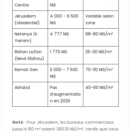
Centre
NIS
Jérusalem
4 000 – 6 500
Variable selon
(résidentiel)
NIS
zone
Netanya
(Ir
4 777 NIS
68-80 NIS/m²
Yamim)
Rishon LeZion
1 770 NIS
25-30 NIS/m²
(Nevir Eliahou)
Ramat Gan
5 000 – 7 500
70-110 NIS/m²
NIS
Ashdod
Pas
40-60 NIS/m²
d’augmentatio
n en 2026
Note
: Pour Jérusalem, les bureaux commerciaux
jusqu’à 150 m² paient 390,19 NIS/m², tandis que ceux