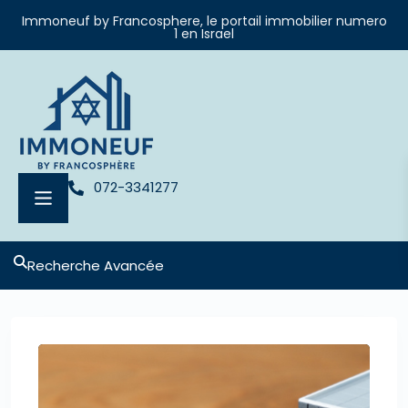
Immoneuf by Francosphere, le portail immobilier numero
1 en Israel
072-3341277
Recherche Avancée