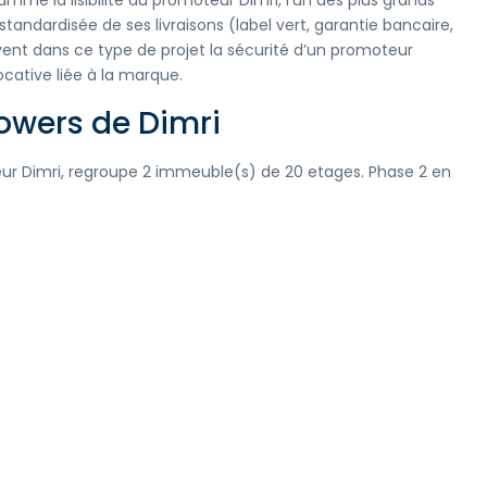
me la lisibilité du promoteur Dimri, l’un des plus grands
 standardisée de ses livraisons (label vert, garantie bancaire,
ent dans ce type de projet la sécurité d’un promoteur
 locative liée à la marque.
owers de Dimri
ur Dimri, regroupe 2 immeuble(s) de 20 etages. Phase 2 en