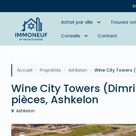
I
Achat par ville
Trouvez vo
Conseils
Contact
Projets neufs
Accueil
›
Propriétés
›
Ashkelon
›
Wine City Towers 
Wine City Towers (Dimr
pièces, Ashkelon
Ashkelon