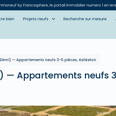
mmoneuf by Francosphere, le portail immobilier numero 1 en Isra
tre bien
Projets neufs
Recherche sur mesure
(Dimri) — Appartements neufs 3-5 pièces, Ashkelon
i) — Appartements neufs 
Sur plan