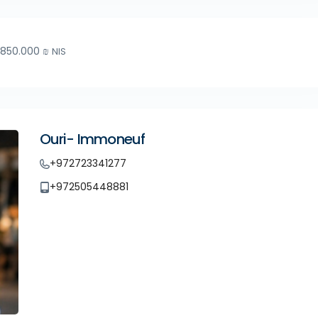
.850.000 ₪
NIS
Ouri- Immoneuf
+972723341277
+972505448881