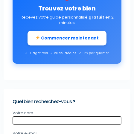
Trouvez votre bien
Recevez votre guide personnalisé
gratuit
en 2
minutes
Commencer maintenant
✓ Budget réel · ✓ Villes idéales · ✓ Prix par quartier
Quel bien recherchez-vous ?
Votre nom
Votre e-mail