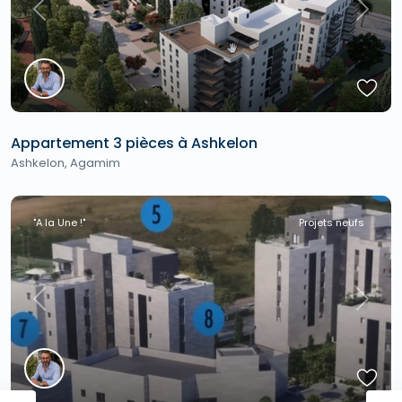
Previous
Next
Appartement 3 pièces à Ashkelon
Ashkelon
,
Agamim
"A la Une !"
Projets neufs
Previous
Next