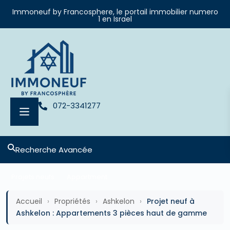
Immoneuf by Francosphere, le portail immobilier numero
1 en Israel
072-3341277
Recherche Avancée
Projets neufs
Appartment
Accueil
›
Propriétés
›
Ashkelon
›
Projet neuf à
Ashkelon : Appartements 3 pièces haut de gamme