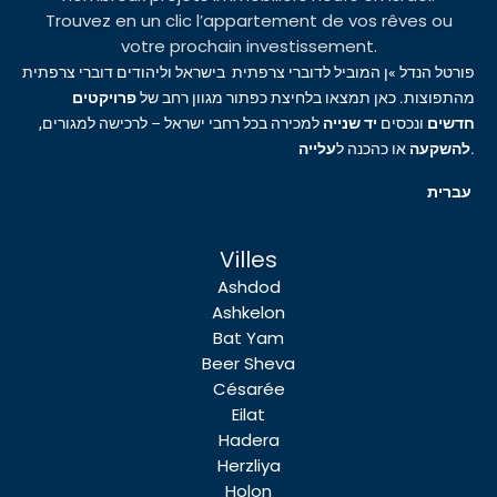
Trouvez en un clic l’appartement de vos rêves ou
votre prochain investissement.
פורטל הנדל »ן המוביל לדוברי צרפתית בישראל וליהודים דוברי צרפתית
מהתפוצות. כאן תמצאו בלחיצת כפתור מגוון רחב של
פרויקטים
חדשים
ונכסים
יד שנייה
למכירה בכל רחבי ישראל – לרכישה למגורים,
עלייה
או כהכנה ל
להשקעה
.
עברית
Villes
Ashdod
Ashkelon
Bat Yam
Beer Sheva
Césarée
Eilat
Hadera
Herzliya
Holon