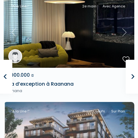
"A la Une !"
2e main
Avec Agence
Previous
Next
25.900.000 ₪
Villa d’exception à Raanana
Raanana
"A la Une !"
Projets neufs
Sur Plan