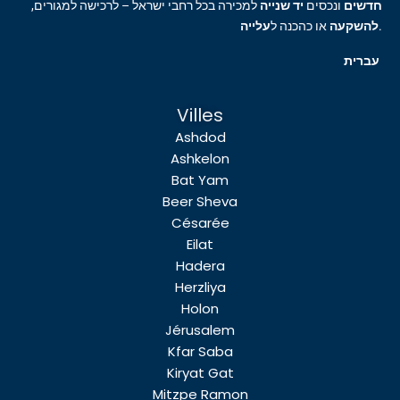
חדשים
ונכסים
יד שנייה
למכירה בכל רחבי ישראל – לרכישה למגורים,
עלייה
או כהכנה ל
להשקעה
.
עברית
Villes
Ashdod
Ashkelon
Bat Yam
Beer Sheva
Césarée
Eilat
Hadera
Herzliya
Holon
Jérusalem
Kfar Saba
Kiryat Gat
Mitzpe Ramon