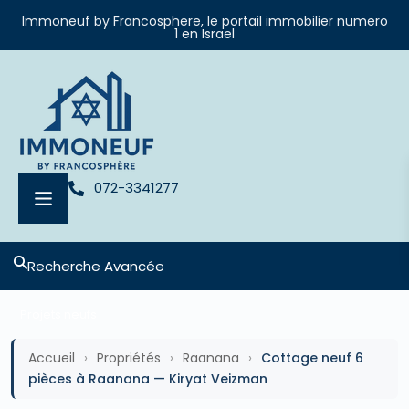
Immoneuf by Francosphere, le portail immobilier numero
1 en Israel
072-3341277
Recherche Avancée
Projets neufs
Accueil
›
Propriétés
›
Raanana
›
Cottage neuf 6
pièces à Raanana — Kiryat Veizman