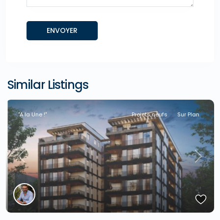
Similar Listings
"A la Une !"
Projets neufs
Sur Plan
Previous
Next