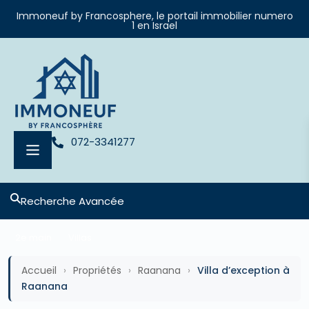
Immoneuf by Francosphere, le portail immobilier numero
1 en Israel
072-3341277
Recherche Avancée
2e main
Villas
Accueil
›
Propriétés
›
Raanana
›
Villa d’exception à
Raanana