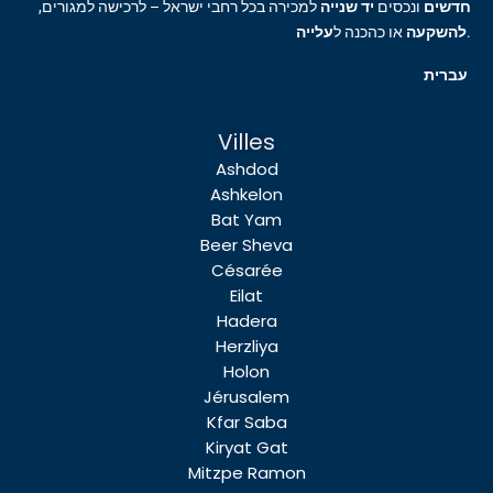
חדשים
ונכסים
יד שנייה
למכירה בכל רחבי ישראל – לרכישה למגורים,
עלייה
או כהכנה ל
להשקעה
.
עברית
Villes
Ashdod
Ashkelon
Bat Yam
Beer Sheva
Césarée
Eilat
Hadera
Herzliya
Holon
Jérusalem
Kfar Saba
Kiryat Gat
Mitzpe Ramon