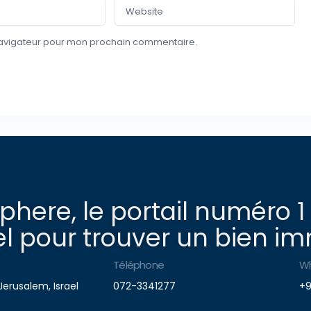
navigateur pour mon prochain commentaire.
here, le portail numéro 1
l pour trouver un bien imm
Téléphone
W
Jerusalem, Israel
072-3341277
+9