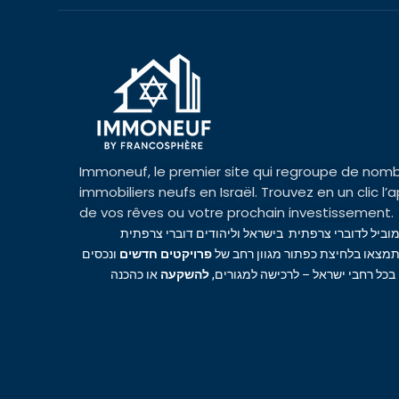
Immoneuf, le premier site qui regroupe de nomb
immobiliers neufs en Israël. Trouvez en un clic 
de vos rêves ou votre prochain investissement.
מוביל לדוברי צרפתית בישראל וליהודים דוברי צרפתית
מצאו בלחיצת כפתור מגוון רחב של
פרויקטים חדשים
ונכסים
 בכל רחבי ישראל – לרכישה למגורים
להשקעה
או כהכנה