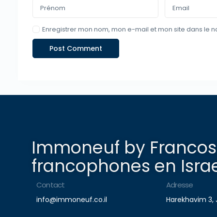
Enregistrer mon nom, mon e-mail et mon site dans le 
Immoneuf by Francosp
francophones en Israe
Contact
Adresse
info@immoneuf.co.il
Harekhavim 3, 