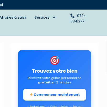
el
072-
Affaires à saisir
Services
3341277
Trouvez votre bien
Recevez votre guide personnalisé
gratuit
en 2 minutes
Commencer maintenant
✓ Budget réel · ✓ Villes idéales · ✓ Prix par