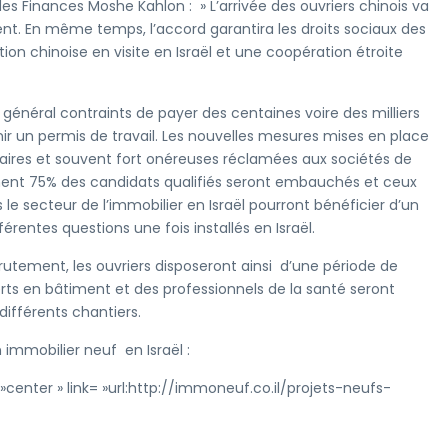
es Finances Moshe Kahlon : » L’arrivée des ouvriers chinois va
ent. En même temps, l’accord garantira les droits sociaux des
tion chinoise en visite en Israël et une coopération étroite
 général contraints de payer des centaines voire des milliers
nir un permis de travail. Les nouvelles mesures mises en place
aires et souvent fort onéreuses réclamées aux sociétés de
ement 75% des candidats qualifiés seront embauchés et ceux
 le secteur de l’immobilier en Israël pourront bénéficier d’un
férentes questions une fois installés en Israël.
crutement, les ouvriers disposeront ainsi d’une période de
rts en bâtiment et des professionnels de la santé seront
ifférents chantiers.
 immobilier neuf en Israël :
enter » link= »url:http://immoneuf.co.il/projets-neufs-