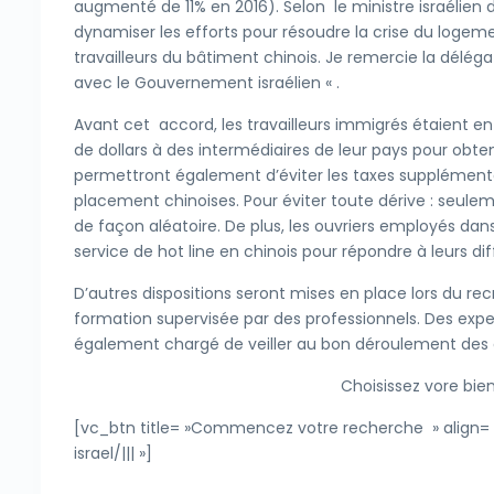
augmenté de 11% en 2016). Selon le ministre israélien d
dynamiser les efforts pour résoudre la crise du logem
travailleurs du bâtiment chinois. Je remercie la déléga
avec le Gouvernement israélien « .
Avant cet accord, les travailleurs immigrés étaient en
de dollars à des intermédiaires de leur pays pour obte
permettront également d’éviter les taxes supplément
placement chinoises. Pour éviter toute dérive : seul
de façon aléatoire. De plus, les ouvriers employés dans
service de hot line en chinois pour répondre à leurs dif
D’autres dispositions seront mises en place lors du re
formation supervisée par des professionnels. Des expe
également chargé de veiller au bon déroulement des d
Choisissez vore bien
[vc_btn title= »Commencez votre recherche » align= »c
israel/||| »]