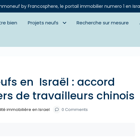
mmoneuf by Francosphere, le portail immobilier numero 1 en Isra
tre bien
Projets neufs
Recherche sur mesure
Next
ufs en Israël : accord
ers de travailleurs chinois
ité immobilière en Israel
0 Comments