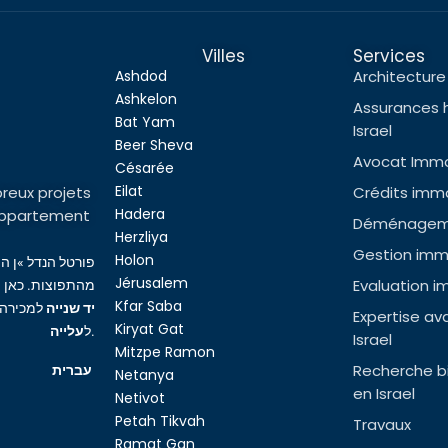
Villes
Services
Ashdod
Architecture 
Ashkelon
Assurances 
Bat Yam
Israel
Beer Sheva
Avocat Immob
Césarée
Eilat
reux projets
Crédits immob
Hadera
l’appartement
Déménageme
Herzliya
Gestion immo
Holon
פורטל הנדל »ן ה
Jérusalem
Evaluation i
מהתפוצות. כאן ת
Kfar Saba
יד שנייה
למכירה,
Expertise av
Kiryat Gat
עלייה
ל
.
Israel
Mitzpe Ramon
Recherche bi
עברית
Netanya
en Israel
Netivot
Petah Tikvah
Travaux
Ramat Gan