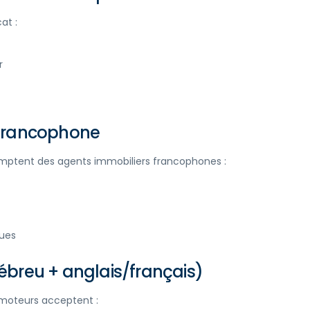
at :
r
r francophone
mptent des agents immobiliers francophones :
ques
hébreu + anglais/français)
romoteurs acceptent :