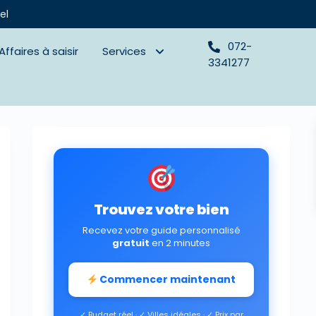
el
072-
Affaires à saisir
Services
3341277
Trouvez votre bien
Recevez votre guide personnalisé
gratuit
en 2 minutes
Commencer maintenant
✓ Budget réel · ✓ Villes idéales · ✓ Prix par