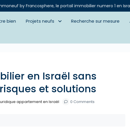
mmoneuf by Francosphere, le portail immobilier numero 1 en Isra
tre bien
Projets neufs
Recherche sur mesure
Next
ilier en Israël sans
 risques et solutions
juridique appartement en Israël
0 Comments