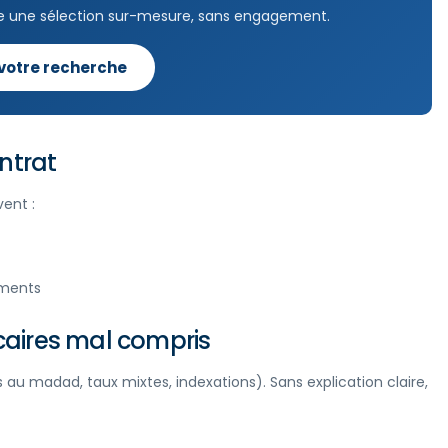
e une sélection sur-mesure, sans engagement.
 votre recherche
ntrat
ent :
ements
aires mal compris
 au madad, taux mixtes, indexations). Sans explication claire,