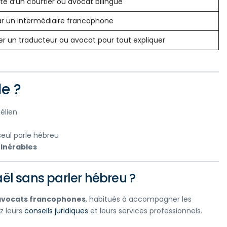
sté d’un courtier ou avocat bilingue
ar un intermédiaire francophone
 un traducteur ou avocat pour tout expliquer
le ?
élien
eul parle hébreu
ulnérables
ël sans parler hébreu ?
avocats francophones
, habitués à accompagner les
z leurs
conseils juridiques
et leurs services professionnels.