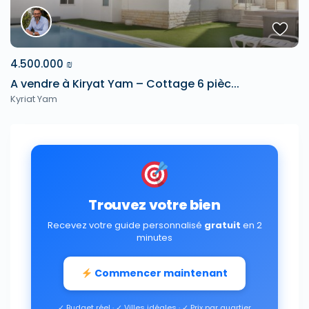
4.500.000 ₪
A vendre à Kiryat Yam – Cottage 6 pièc...
Kyriat Yam
Trouvez votre bien
Recevez votre guide personnalisé
gratuit
en 2
minutes
Commencer maintenant
✓ Budget réel · ✓ Villes idéales · ✓ Prix par quartier