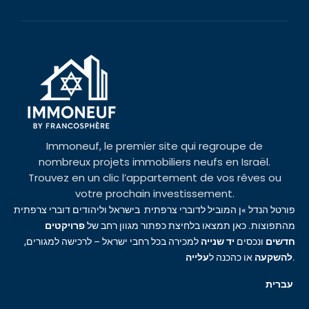
Immoneuf, le premier site qui regroupe de
nombreux projets immobiliers neufs en Israël.
Trouvez en un clic l’appartement de vos rêves ou
votre prochain investissement.
פורטל הנדל »ן המוביל לדוברי צרפתית בישראל וליהודים דוברי צרפתית
מהתפוצות. כאן תמצאו בלחיצת כפתור מגוון רחב של
פרויקטים
חדשים
ונכסים
יד שנייה
למכירה בכל רחבי ישראל – לרכישה למגורים,
עלייה
או כהכנה ל
להשקעה
.
עברית