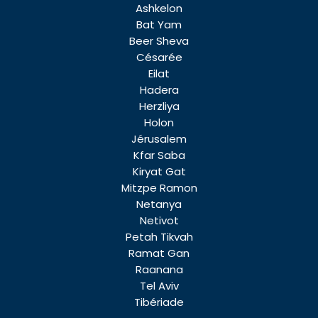
Ashkelon
Bat Yam
Beer Sheva
Césarée
Eilat
Hadera
Herzliya
Holon
Jérusalem
Kfar Saba
Kiryat Gat
Mitzpe Ramon
Netanya
Netivot
Petah Tikvah
Ramat Gan
Raanana
Tel Aviv
Tibériade