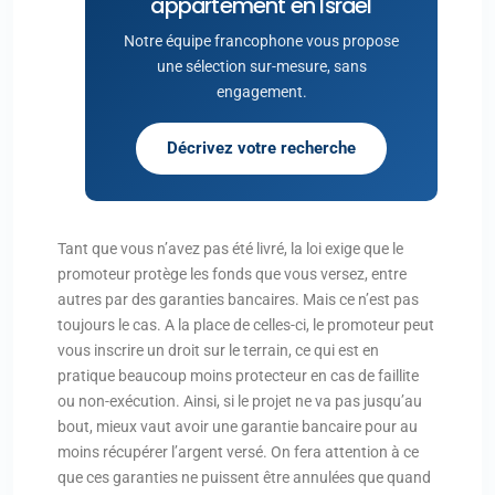
appartement en Israël
Notre équipe francophone vous propose
une sélection sur-mesure, sans
engagement.
Décrivez votre recherche
Tant que vous n’avez pas été livré, la loi exige que le
promoteur protège les fonds que vous versez, entre
autres par des garanties bancaires. Mais ce n’est pas
toujours le cas. A la place de celles-ci, le promoteur peut
vous inscrire un droit sur le terrain, ce qui est en
pratique beaucoup moins protecteur en cas de faillite
ou non-exécution. Ainsi, si le projet ne va pas jusqu’au
bout, mieux vaut avoir une garantie bancaire pour au
moins récupérer l’argent versé. On fera attention à ce
que ces garanties ne puissent être annulées que quand