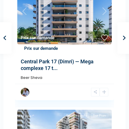
Previous
Next
Prix sur demande
Prix sur demande
Central Park 17 (Dimri) — Mega
complexe 17 t...
Beer Sheva
Projets neufs
Sur Plan
"A la Une !"