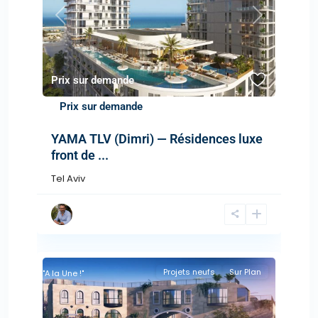
Previous
Next
Prix sur demande
Prix sur demande
YAMA TLV (Dimri) — Résidences luxe
front de ...
Tel Aviv
Projets neufs
Sur Plan
"A la Une !"