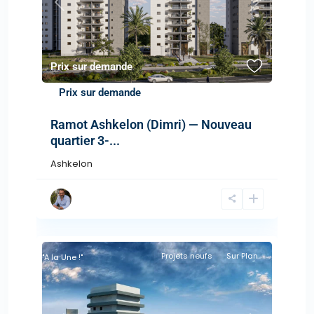
Previous
Next
Prix sur demande
Prix sur demande
Ramot Ashkelon (Dimri) — Nouveau
quartier 3-...
Ashkelon
Projets neufs
Sur Plan
"A la Une !"