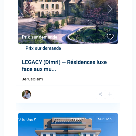
Previous
Next
Prix sur demande
Prix sur demande
LEGACY (Dimri) — Résidences luxe
face aux mu...
Jerusalem
Projets neufs
Sur Plan
"A la Une !"