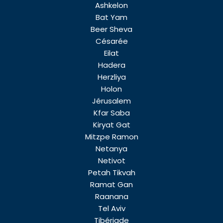
Ashkelon
Bat Yam
Beer Sheva
Césarée
Eilat
Hadera
Herzliya
Holon
Jérusalem
Kfar Saba
Kiryat Gat
Mitzpe Ramon
Netanya
Netivot
Petah Tikvah
Ramat Gan
Raanana
Tel Aviv
Tibériade