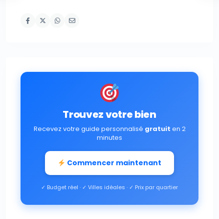
Trouvez votre bien
Recevez votre guide personnalisé
gratuit
en 2
minutes
Commencer maintenant
✓ Budget réel · ✓ Villes idéales · ✓ Prix par quartier