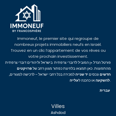
Immoneuf, le premier site qui regroupe de
nombreux projets immobiliers neufs en Israël.
Trouvez en un clic l’appartement de vos rêves ou
votre prochain investissement.
פורטל הנדל »ן המוביל לדוברי צרפתית בישראל וליהודים דוברי צרפתית
מהתפוצות. כאן תמצאו בלחיצת כפתור מגוון רחב של
פרויקטים
חדשים
ונכסים
יד שנייה
למכירה בכל רחבי ישראל – לרכישה למגורים,
עלייה
או כהכנה ל
להשקעה
.
עברית
Villes
Ashdod