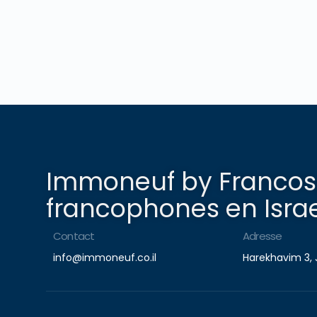
Immoneuf by Francosp
francophones en Israe
Contact
Adresse
info@immoneuf.co.il
Harekhavim 3, 