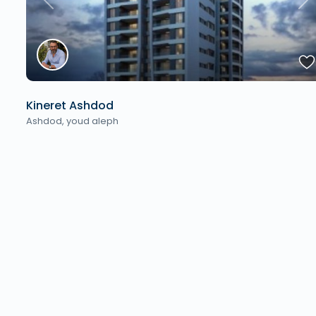
Previous
Ne
Kineret Ashdod
Ashdod
,
youd aleph