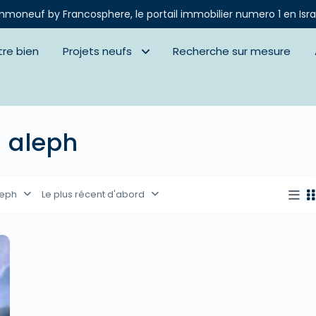
mmoneuf by Francosphere, le portail immobilier numero 1 en Isra
tre bien
Projets neufs
Recherche sur mesure
d aleph
leph
Le plus récent d'abord