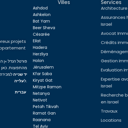
Villes
Services
Ashdod
Architecture 
Ashkelon
Assurances 
Bat Yam
Israel
Beer Sheva
Avocat Immob
Césarée
Eilat
reux projets
Crédits immob
Hadera
l’appartement
Déménageme
Herzliya
Holon
Gestion immo
פורטל הנדל »ן ה
Jérusalem
מהתפוצות. כאן ת
Evaluation i
Kfar Saba
יד שנייה
למכירה,
Expertise av
Kiryat Gat
עלייה
ל
.
Israel
Mitzpe Ramon
עברית
Netanya
Recherche bi
Netivot
en Israel
Petah Tikvah
Travaux
Ramat Gan
Raanana
Locations
Tel Aviv