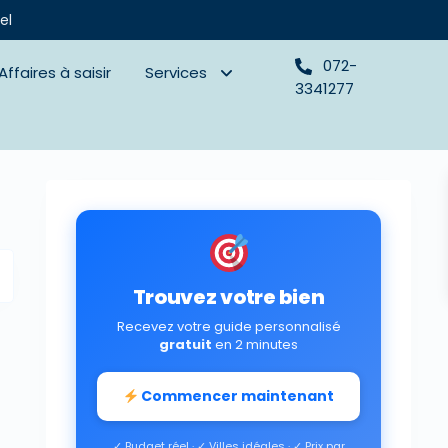
el
072-
Affaires à saisir
Services
3341277
Trouvez votre bien
Recevez votre guide personnalisé
gratuit
en 2 minutes
Commencer maintenant
✓ Budget réel · ✓ Villes idéales · ✓ Prix par