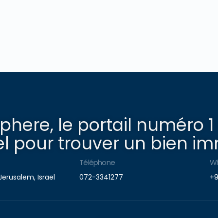
here, le portail numéro 1
l pour trouver un bien imm
Téléphone
W
Jerusalem, Israel
072-3341277
+9