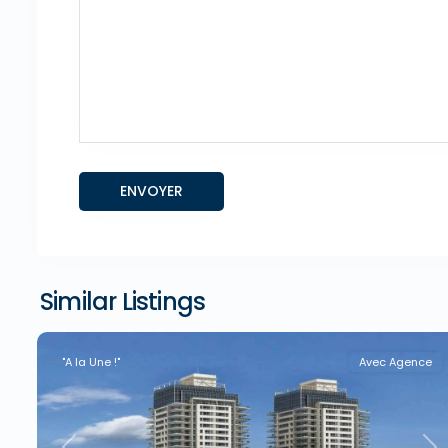
Similar Listings
"A la Une !"
Avec Agence