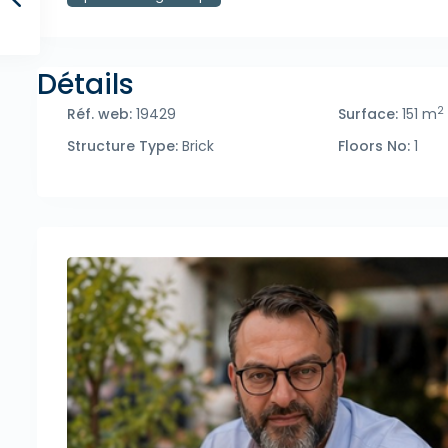
Détails
2
Réf. web:
19429
Surface:
151 m
Structure Type:
Brick
Floors No:
1