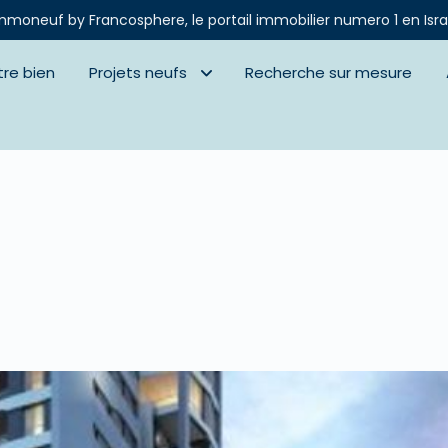
mmoneuf by Francosphere, le portail immobilier numero 1 en Isra
tre bien
Projets neufs
Recherche sur mesure