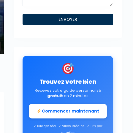
projet neuf kineret ashdod 3
Trouvez votre bien
Recevez votre guide personnalisé
gratuit
en 2 minutes
Commencer maintenant
✓ Budget réel · ✓ Villes idéales · ✓ Prix par
quartier