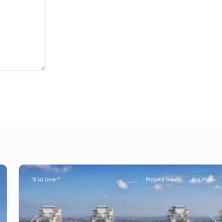
"A la Une !"
Projets neufs
Sur Plan