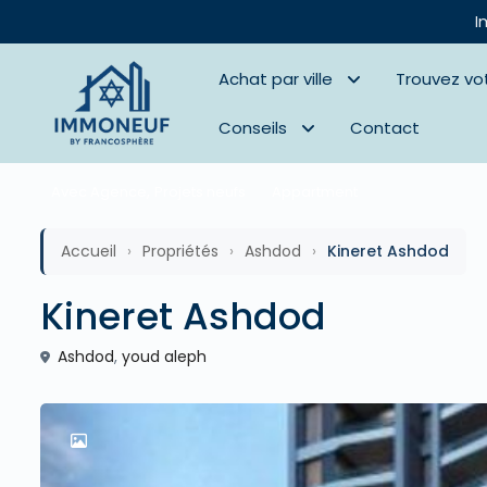
I
Achat par ville
Trouvez vo
Conseils
Contact
,
Avec Agence
Projets neufs
Appartment
Accueil
›
Propriétés
›
Ashdod
›
Kineret Ashdod
Kineret Ashdod
Ashdod
,
youd aleph