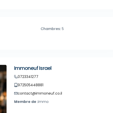
Chambres:
5
Immoneuf Israel
0723341277
972505448881
contact@immoneuf.co.il
Membre de :
immo