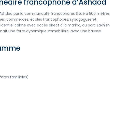
alnéaire francophone d’Ashdod
és d’Ashdod par la communauté francophone. Situé à 500 mètres
 mer, commerces, écoles francophones, synagogues et
sidentiel calme avec accès direct à la marina, au parc Lakhish
 connaît une forte dynamique immobilière, avec une hausse
gramme
fêtes familiales)